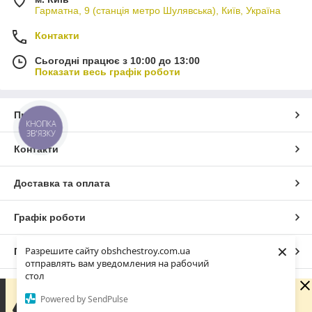
Гарматна, 9 (станція метро Шулявська), Київ, Україна
Контакти
Сьогодні працює з 10:00 до 13:00
Показати весь графік роботи
Про нас
КНОПКА
ЗВ'ЯЗКУ
Контакти
Доставка та оплата
Графік роботи
×
Разрешите сайту obshchestroy.com.ua
Повна версія сайту
отправлять вам уведомления на рабочий
стол
Сайт створено на маркетплейсі
Prom.ua
Вибачте. Зараз компанія не може швидко обробляти
Powered by SendPulse
замовлення та повідомлення, оскільки за її графіком