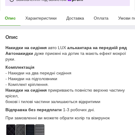
Опис
Характеристики
Доставка
Оплата
Умови п
Опис
Накидки на сидіння
авто LUX
алькантара на передній ряд
Автонакидки
дуже приємні на дотик та мають ефект мокрої
руки.
Комплектація
- Накидки на два передні сидіння
- Накидки на підголовники
- Комплект кріплення.
Накидки на сидіння
прикривають повністю верхню частину
крісел,
бокові і тилові частини залишаються відкритими
Відправка без передплати
1-3 робочих дні.
При замовленні ви можете обрати колір та візирунок