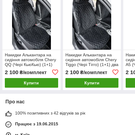
Накидки Алькантара на
Накидки Алькантара на
Наки
сидіння автомобіля Chery
сидіння автомобіля Chery
сиді
QQ (Чері КьюКью) (1+1)
Tiggo (Чері Тігго) (1+1) два
A5 (
два сидіння переднього
сидіння переднього ряду
сиді
2 100
2 100
2 1
₴/комплект
₴/комплект
ряду
Купити
Купити
Про нас
100% позитивних з 42 відгуків за рік
Працює з 19.06.2015
м. Київ