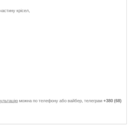
астину крісел,
к
сультацію
можна по телефону або вайбер, телеграм
+380 (68)