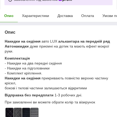
Опис
Характеристики
Доставка
Оплата
Умови п
Опис
Накидки на сидіння
авто LUX
алькантара на передній ряд
Автонакидки
дуже приємні на дотик та мають ефект мокрої
руки.
Комплектація
- Накидки на два передні сидіння
- Накидки на підголовники
- Комплект кріплення.
Накидки на сидіння
прикривають повністю верхню частину
крісел,
бокові і тилові частини залишаються відкритими
Відправка без передплати
1-3 робочих дні.
При замовленні ви можете обрати колір та візирунок