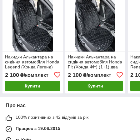
Накидки Алькантара на
Накидки Алькантара на
Наки
сидіння автомобіля Honda
сидіння автомобіля Honda
сиді
Legend (Хонда Легенд)
Fit (Хонда Фіт) (1+1) два
Rena
(1+1) два сидіння
сидіння переднього ряду
Лога
2 100
2 100
2 1
₴/комплект
₴/комплект
переднього ряду
пере
Купити
Купити
Про нас
100% позитивних з 42 відгуків за рік
Працює з 19.06.2015
м. Київ