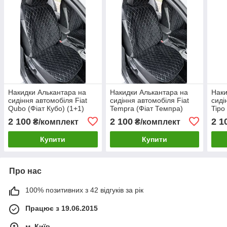
Накидки Алькантара на
Накидки Алькантара на
Наки
сидіння автомобіля Fiat
сидіння автомобіля Fiat
сиді
Qubo (Фіат Кубо) (1+1)
Tempra (Фіат Темпра)
Tipo
два сидіння переднього
(1+1) два сидіння
сиді
2 100
2 100
2 1
₴/комплект
₴/комплект
ряду
переднього ряду
Купити
Купити
Про нас
100% позитивних з 42 відгуків за рік
Працює з 19.06.2015
м. Київ