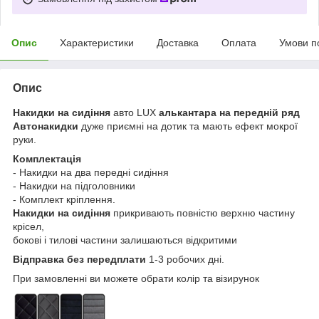
Опис
Характеристики
Доставка
Оплата
Умови п
Опис
Накидки на сидіння
авто LUX
алькантара на передній ряд
Автонакидки
дуже приємні на дотик та мають ефект мокрої
руки.
Комплектація
- Накидки на два передні сидіння
- Накидки на підголовники
- Комплект кріплення.
Накидки на сидіння
прикривають повністю верхню частину
крісел,
бокові і тилові частини залишаються відкритими
Відправка без передплати
1-3 робочих дні.
При замовленні ви можете обрати колір та візирунок