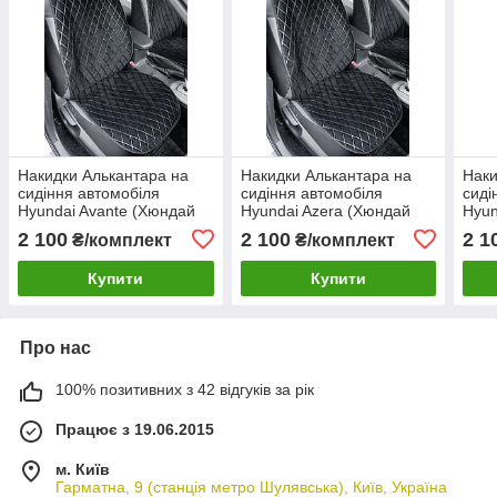
Накидки Алькантара на
Накидки Алькантара на
Наки
сидіння автомобіля
сидіння автомобіля
сиді
Hyundai Avante (Хюндай
Hyundai Azera (Хюндай
Hyun
Авант) (1+1) два сидіння
Азера) (1+1) два сидіння
Коуп
2 100
2 100
2 1
₴/комплект
₴/комплект
переднього ряду
переднього ряду
пере
Купити
Купити
Про нас
100% позитивних з 42 відгуків за рік
Працює з 19.06.2015
м. Київ
Гарматна, 9 (станція метро Шулявська), Київ, Україна