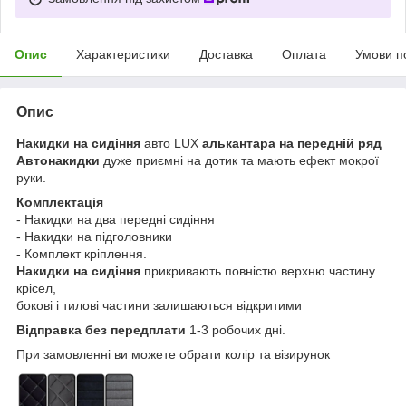
Опис
Характеристики
Доставка
Оплата
Умови п
Опис
Накидки на сидіння
авто LUX
алькантара на передній ряд
Автонакидки
дуже приємні на дотик та мають ефект мокрої
руки.
Комплектація
- Накидки на два передні сидіння
- Накидки на підголовники
- Комплект кріплення.
Накидки на сидіння
прикривають повністю верхню частину
крісел,
бокові і тилові частини залишаються відкритими
Відправка без передплати
1-3 робочих дні.
При замовленні ви можете обрати колір та візирунок