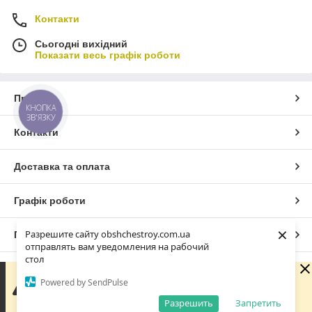
Контакти
Сьогодні вихідний
Показати весь графік роботи
Про нас
КНОПКА
ЗВ'ЯЗКУ
Контакти
Доставка та оплата
Графік роботи
×
Разрешите сайту obshchestroy.com.ua
Повна версія сайту
отправлять вам уведомления на рабочий
стол
Сайт створено на маркетплейсі
Prom.ua
Вибачте. Зараз компанія не може швидко обробляти
Powered by SendPulse
замовлення та повідомлення, оскільки за її графіком
роботи сьогодні вихідний. Вашу заявку буде оброблено
Разрешить
Запретить
Політика конфіденційності
найближчим робочим днем.