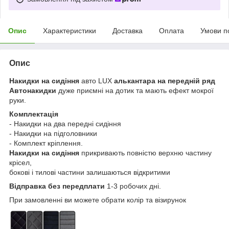
Опис
Характеристики
Доставка
Оплата
Умови п
Опис
Накидки на сидіння
авто LUX
алькантара на передній ряд
Автонакидки
дуже приємні на дотик та мають ефект мокрої
руки.
Комплектація
- Накидки на два передні сидіння
- Накидки на підголовники
- Комплект кріплення.
Накидки на сидіння
прикривають повністю верхню частину
крісел,
бокові і тилові частини залишаються відкритими
Відправка без передплати
1-3 робочих дні.
При замовленні ви можете обрати колір та візирунок