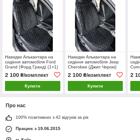
Накидки Алькантара на
Накидки Алькантара на
Наки
сидіння автомобіля Ford
сидіння автомобіля Jeep
сиді
Grand (Форд Гранд) (1+1)
Cherokee (Джип Черокі)
Comp
два сидіння переднього
(1+1) два сидіння
(1+1
2 100
2 100
2 1
₴/комплект
₴/комплект
ряду
переднього ряду
пере
Купити
Купити
Про нас
100% позитивних з 42 відгуків за рік
Працює з 19.06.2015
м. Київ