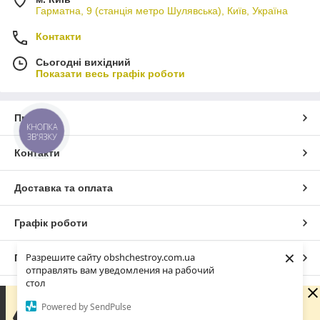
Гарматна, 9 (станція метро Шулявська), Київ, Україна
Контакти
Сьогодні вихідний
Показати весь графік роботи
Про нас
КНОПКА
ЗВ'ЯЗКУ
Контакти
Доставка та оплата
Графік роботи
×
Разрешите сайту obshchestroy.com.ua
Повна версія сайту
отправлять вам уведомления на рабочий
стол
Сайт створено на маркетплейсі
Prom.ua
Вибачте. Зараз компанія не може швидко обробляти
Powered by SendPulse
замовлення та повідомлення, оскільки за її графіком