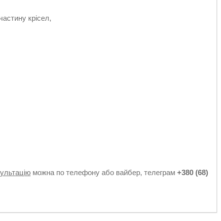
астину крісел,
к
сультацію
можна по телефону або вайбер, телеграм
+380 (68)