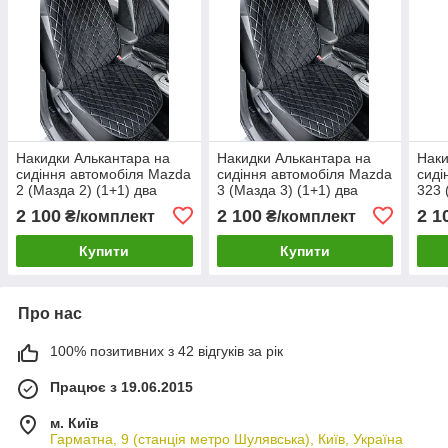
Накидки Алькантара на
Накидки Алькантара на
Наки
сидіння автомобіля Mazda
сидіння автомобіля Mazda
сиді
2 (Мазда 2) (1+1) два
3 (Мазда 3) (1+1) два
323 
сидіння переднього ряду
сидіння переднього ряду
сиді
2 100
2 100
2 1
₴/комплект
₴/комплект
Купити
Купити
Про нас
100% позитивних з 42 відгуків за рік
Працює з 19.06.2015
м. Київ
Гарматна, 9 (станція метро Шулявська), Київ, Україна