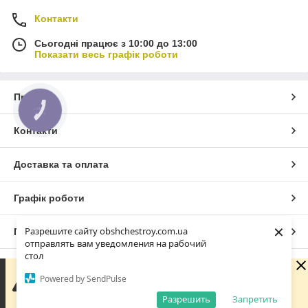
Контакти
Сьогодні працює з 10:00 до 13:00
Показати весь графік роботи
Про нас
КНОПКА
ЗВ'ЯЗКУ
Контакти
Доставка та оплата
Графік роботи
×
Разрешите сайту obshchestroy.com.ua
Повна версія сайту
отправлять вам уведомления на рабочий
стол
Сайт створено на маркетплейсі
Prom.ua
Вибачте. Зараз компанія не може швидко обробляти
Powered by SendPulse
замовлення та повідомлення, оскільки за її графіком
роботи сьогодні вихідний. Вашу заявку буде оброблено
Разрешить
Запретить
Політика конфіденційності
найближчим робочим днем.