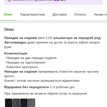
Опис
Характеристики
Доставка
Оплата
Умови п
Опис
Накидки на сидіння
авто LUX
алькантара на передній ряд
Автонакидки
дуже приємні на дотик та мають ефект мокрої
руки.
Комплектація
- Накидки на два передні сидіння
- Накидки на підголовники
- Комплект кріплення.
Накидки на сидіння
прикривають повністю верхню частину
крісел,
бокові і тилові частини залишаються відкритими
Відправка без передплати
1-3 робочих дні.
При замовленні ви можете обрати колір та візирунок