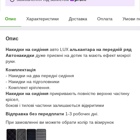
Опис
Характеристики
Доставка
Оплата
Умови п
Опис
Накидки на сидіння
авто LUX
алькантара на передній ряд
Автонакидки
дуже приємні на дотик та мають ефект мокрої
руки.
Комплектація
- Накидки на два передні сидіння
- Накидки на підголовники
- Комплект кріплення.
Накидки на сидіння
прикривають повністю верхню частину
крісел,
бокові і тилові частини залишаються відкритими
Відправка без передплати
1-3 робочих дні.
При замовленні ви можете обрати колір та візирунок