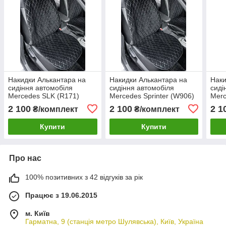
Накидки Алькантара на
Накидки Алькантара на
Наки
сидіння автомобіля
сидіння автомобіля
сиді
Mercedes SLK (R171)
Mercedes Sprinter (W906)
Merc
(Мерседес СЛК (Р171))
(Мерседес Спрінтер
(Мер
2 100
2 100
2 1
₴/комплект
₴/комплект
(1+1) два сидіння
(В906)) (1+1) два сидіння
(В90
переднього ряду
переднього ряду
пере
Купити
Купити
Про нас
100% позитивних з 42 відгуків за рік
Працює з 19.06.2015
м. Київ
Гарматна, 9 (станція метро Шулявська), Київ, Україна