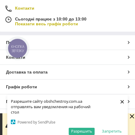
Контакти
Сьогодні працює з 10:00 до 13:00
Показати весь графік роботи
Про нас
КНОПКА
ЗВ'ЯЗКУ
Контакти
Доставка та оплата
Графік роботи
×
Разрешите сайту obshchestroy.com.ua
Повна версія сайту
отправлять вам уведомления на рабочий
стол
Сайт створено на маркетплейсі
Prom.ua
Вибачте. Зараз компанія не може швидко обробляти
Powered by SendPulse
замовлення та повідомлення, оскільки за її графіком
роботи сьогодні вихідний. Вашу заявку буде оброблено
Разрешить
Запретить
Політика конфіденційності
найближчим робочим днем.