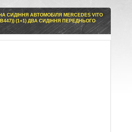
НА СИДІННЯ АВТОМОБІЛЯ MERCEDES VITO
(В447)) (1+1) ДВА СИДІННЯ ПЕРЕДНЬОГО