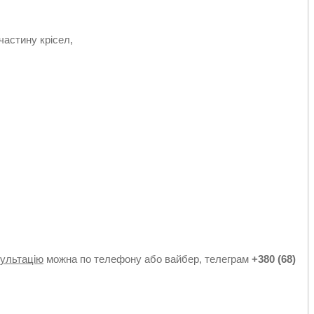
астину крісел,
к
сультацію
можна по телефону або вайбер, телеграм
+380 (68)