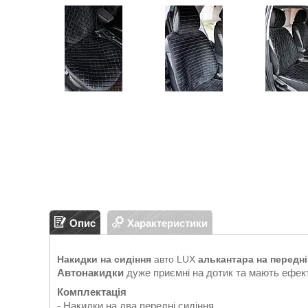
Опис
Характеристики
Накидки на сидіння
авто LUX
алькантара на передні
Автонакидки
дуже приємні на дотик та мають ефект
Комплектація
- Накидки на два передні сидіння