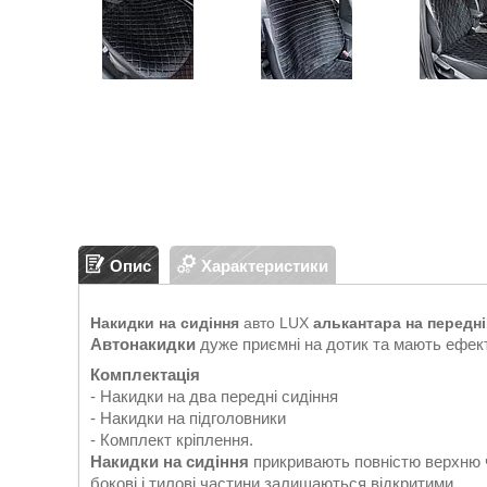
Опис
Характеристики
Накидки на сидіння
авто LUX
алькантара на передні
Автонакидки
дуже приємні на дотик та мають ефект
Комплектація
- Накидки на два передні сидіння
- Накидки на підголовники
- Комплект кріплення.
Накидки на сидіння
прикривають повністю верхню ч
бокові і тилові частини залишаються відкритими