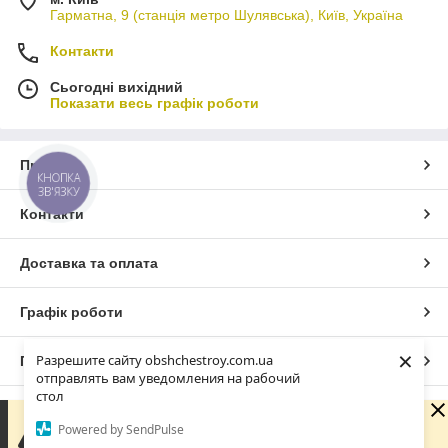
Гарматна, 9 (станція метро Шулявська), Київ, Україна
Контакти
Сьогодні вихідний
Показати весь графік роботи
Про нас
КНОПКА
ЗВ'ЯЗКУ
Контакти
Доставка та оплата
Графік роботи
×
Разрешите сайту obshchestroy.com.ua
Повна версія сайту
отправлять вам уведомления на рабочий
стол
Сайт створено на маркетплейсі
Prom.ua
Вибачте. Зараз компанія не може швидко обробляти
Powered by SendPulse
замовлення та повідомлення, оскільки за її графіком