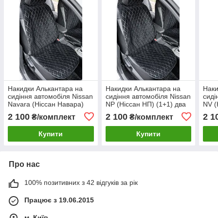
Накидки Алькантара на
Накидки Алькантара на
Наки
сидіння автомобіля Nissan
сидіння автомобіля Nissan
сиді
Navara (Ніссан Навара)
NP (Ніссан НП) (1+1) два
NV (
(1+1) два сидіння
сидіння переднього ряду
сиді
2 100
2 100
2 1
₴/комплект
₴/комплект
переднього ряду
Купити
Купити
Про нас
100% позитивних з 42 відгуків за рік
Працює з 19.06.2015
м. Київ