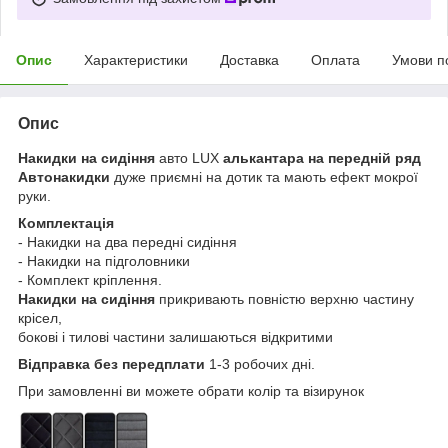
Опис
Характеристики
Доставка
Оплата
Умови п
Опис
Накидки на сидіння
авто LUX
алькантара на передній ряд
Автонакидки
дуже приємні на дотик та мають ефект мокрої
руки.
Комплектація
- Накидки на два передні сидіння
- Накидки на підголовники
- Комплект кріплення.
Накидки на сидіння
прикривають повністю верхню частину
крісел,
бокові і тилові частини залишаються відкритими
Відправка без передплати
1-3 робочих дні.
При замовленні ви можете обрати колір та візирунок