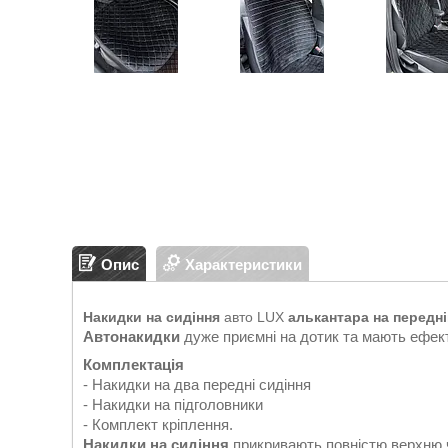
Опис
Характеристики
Накидки на сидіння
авто LUX
алькантара на передні
Автонакидки
дуже приємні на дотик та мають ефект
Комплектація
- Накидки на два передні сидіння
- Накидки на підголовники
- Комплект кріплення.
Накидки на сидіння
прикривають повністю верхню ч