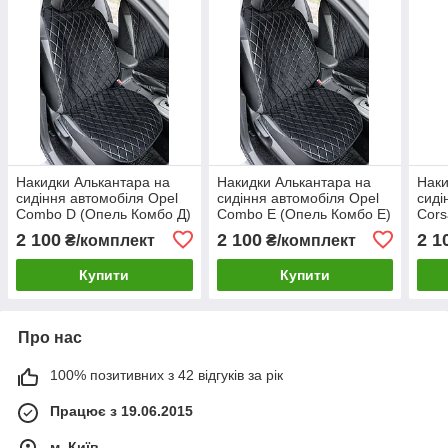
Накидки Алькантара на
Накидки Алькантара на
Наки
сидіння автомобіля Opel
сидіння автомобіля Opel
сиді
Combo D (Опель Комбо Д)
Combo E (Опель Комбо Е)
Cors
(1+1) два сидіння
(1+1) два сидіння
(1+1
2 100
2 100
2 1
₴/комплект
₴/комплект
переднього ряду
переднього ряду
пере
Купити
Купити
Про нас
100% позитивних з 42 відгуків за рік
Працює з 19.06.2015
м. Київ