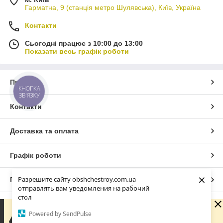
Гарматна, 9 (станція метро Шулявська), Київ, Україна
Контакти
Сьогодні працює з 10:00 до 13:00
Показати весь графік роботи
Про нас
КНОПКА
ЗВ'ЯЗКУ
Контакти
Доставка та оплата
Графік роботи
×
Разрешите сайту obshchestroy.com.ua
Повна версія сайту
отправлять вам уведомления на рабочий
стол
Сайт створено на маркетплейсі
Prom.ua
Вибачте. Зараз компанія не може швидко обробляти
Powered by SendPulse
замовлення та повідомлення, оскільки за її графіком