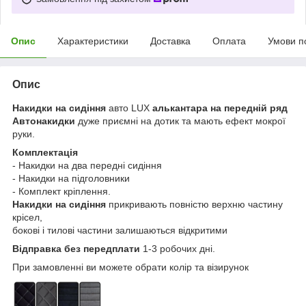
Опис
Характеристики
Доставка
Оплата
Умови п
Опис
Накидки на сидіння
авто LUX
алькантара на передній ряд
Автонакидки
дуже приємні на дотик та мають ефект мокрої
руки.
Комплектація
- Накидки на два передні сидіння
- Накидки на підголовники
- Комплект кріплення.
Накидки на сидіння
прикривають повністю верхню частину
крісел,
бокові і тилові частини залишаються відкритими
Відправка без передплати
1-3 робочих дні.
При замовленні ви можете обрати колір та візирунок