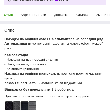
Опис
Характеристики
Доставка
Оплата
Умови п
Опис
Накидки на сидіння
авто LUX
алькантара на передній ряд
Автонакидки
дуже приємні на дотик та мають ефект мокрої
руки.
Комплектація
- Накидки на два передні сидіння
- Накидки на підголовники
- Комплект кріплення.
Накидки на сидіння
прикривають повністю верхню частину
крісел,
бокові і тилові частини залишаються відкритими
Відправка без передплати
1-3 робочих дні.
При замовленні ви можете обрати колір та візирунок