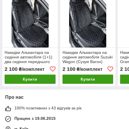
Накидки Алькантара на
Накидки Алькантара на
Наки
сидіння автомобіля (1+1)
сидіння автомобіля Suzuki
сиді
два сидіння переднього
Wagon (Сузукі Вагон)
Gran
ряду
(1+1) два сидіння
Віта
2 100
2 100
2 1
₴/комплект
₴/комплект
переднього ряду
пере
Купити
Купити
Про нас
100% позитивних з 43 відгуків за рік
Працює з 19.06.2015
м. Київ