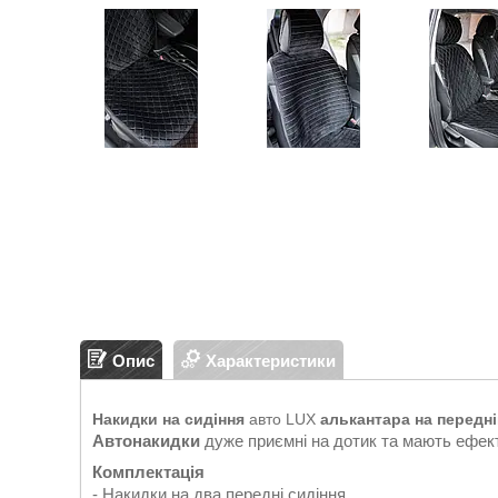
Опис
Характеристики
Накидки на сидіння
авто LUX
алькантара на передні
Автонакидки
дуже приємні на дотик та мають ефект
Комплектація
- Накидки на два передні сидіння