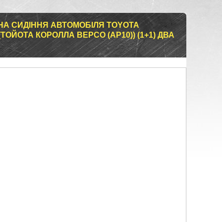
НА СИДІННЯ АВТОМОБІЛЯ TOYOTA
ТОЙОТА КОРОЛЛА ВЕРСО (АР10)) (1+1) ДВА