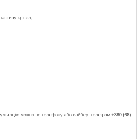
астину крісел,
к
сультацію
можна по телефону або вайбер, телеграм
+380 (68)