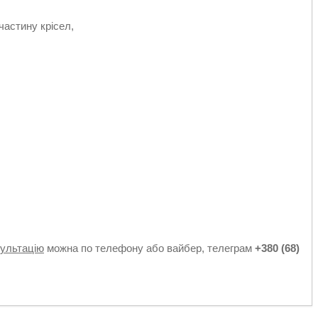
астину крісел,
к
сультацію
можна по телефону або вайбер, телеграм
+380 (68)