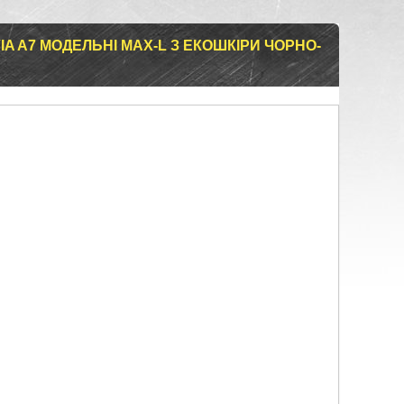
A A7 МОДЕЛЬНІ MAX-L З ЕКОШКІРИ ЧОРНО-