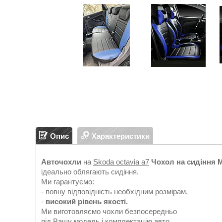
Опис
Характеристики
Авточохли
на
Skoda octavia a7
Чохол на сидіння 
ідеально облягають сидіння.
Ми гарантуємо:
- повну відповідність необхідним розмірам,
-
високий рівень якості.
Ми виготовляємо чохли безпосередньо
під Вашу модель і комплектацію авто.