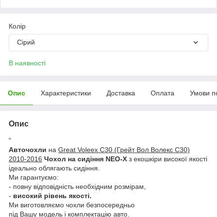
Колір
Сірий
В наявності
Опис
Характеристики
Доставка
Оплата
Умови п
Опис
"
Авточохли
на
Great Voleex C30 (Грейт Вол Волекс С30)
2010-2016
Чохол на сидіння NEO-X
з екошкіри високої якості
ідеально облягають сидіння.
Ми гарантуємо:
- повну відповідність необхідним розмірам,
-
високий рівень якості.
Ми виготовляємо чохли безпосередньо
під Вашу модель і комплектацію авто.