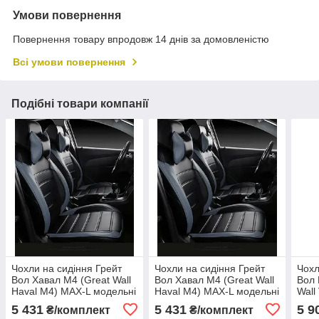
Умови повернення
Повернення товару впродовж 14 днів за домовленістю
Всі умови повернення
Подібні товари компанії
Чохли на сидіння Грейт
Чохли на сидіння Грейт
Чохл
Вол Хавал М4 (Great Wall
Вол Хавал М4 (Great Wall
Вол 
Haval M4) MAX-L модельні
Haval M4) MAX-L модельні
Wall
авточохли екошкіра
авточохли екошкіра
комб
5 431
5 431
5 9
₴/комплект
₴/комплект
аригона
аригона
альк