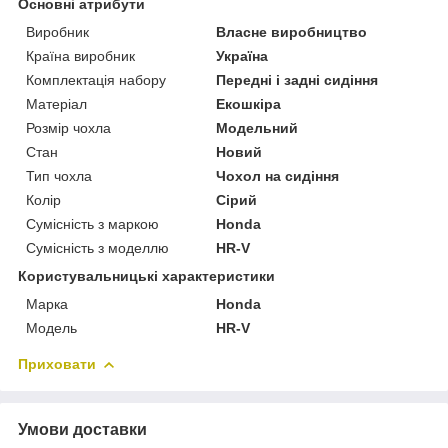
Основні атрибути
Виробник
Власне виробництво
Країна виробник
Україна
Комплектація набору
Передні і задні сидіння
Матеріал
Екошкіра
Розмір чохла
Модельний
Стан
Новий
Тип чохла
Чохол на сидіння
Колір
Сірий
Сумісність з маркою
Honda
Сумісність з моделлю
HR-V
Користувальницькі характеристики
Марка
Honda
Модель
HR-V
Приховати
Умови доставки