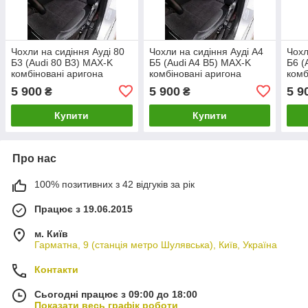
Чохли на сидіння Ауді 80
Чохли на сидіння Ауді А4
Чохл
Б3 (Audi 80 B3) MAX-K
Б5 (Audi A4 B5) MAX-K
Б6 (
комбіновані аригона
комбіновані аригона
комб
алькантара
алькантара
альк
5 900
5 900
5 9
₴
₴
Купити
Купити
Про нас
100% позитивних з 42 відгуків за рік
Працює з 19.06.2015
м. Київ
Гарматна, 9 (станція метро Шулявська), Київ, Україна
Контакти
Сьогодні працює з 09:00 до 18:00
Показати весь графік роботи