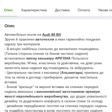
Опис
Характеристики
Доставка
Оплата
Умови п
Опис
Автомобільні чохли на
Audi 80 B4
Зручні й практичні
авточохли
в яких гармонійно поєднані
одразу три матеріали.
- В місцях найбільш схильних до механічних пошкоджень
(Тильна сторона спинки та бокові частини сидіння)
встановлено
якісну екошкіру АРІГОНА
Польского
виробництва. Мʼяка, еластична та довговічна, на довгі роки
захистить ваші сидіння від пошкоджень та забруднень.
- Центральна частина з екозамші (
Алькантара
) приємна до
тіла та легка в догляді і прибиранні, дихаюча текстильна
вставка.
- Бокові "крильця" та верхня вставка на спинках передніх
сидіннь виконана з
високоякісної автотканини преміум
якості европейського виробництва
, що додає унікальності
дизайну та додаткового комфорту в сезони спеки та холоду.
- дизайном передбачено логотип на спинках передніх сидіннь
та подвійна прострочка в колір логотипу по контуру сидіння.