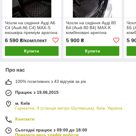
Чохли на сидіння Ауді А6
Чохли на сидіння Ауді 80
Чохл
С4 (Audi A6 C4) MAX-S
Б4 (Audi 80 B4) MAX-K
Б5 (
екошкіра преміум арагона
комбіновані аригона
комб
алькантара
альк
6 590
5 900
5 9
₴/комплект
₴
Купити
Купити
Про нас
100% позитивних з 43 відгуків за рік
Працює з 19.06.2015
м. Київ
Гарматна, 9 (станція метро Шулявська), Київ, Україна
Контакти
Сьогодні працює з 09:00 до 18:00
Показати весь графік роботи