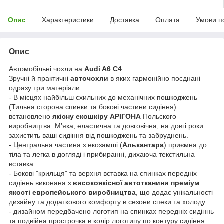
Опис
Характеристики
Доставка
Оплата
Умови п
Опис
Автомобільні чохли на
Audi A6 C4
Зручні й практичні
авточохли
в яких гармонійно поєднані
одразу три матеріали.
- В місцях найбільш схильних до механічних пошкоджень
(Тильна сторона спинки та бокові частини сидіння)
встановлено
якісну екошкіру АРІГОНА
Польского
виробництва. Мʼяка, еластична та довговічна, на довгі роки
захистить ваші сидіння від пошкоджень та забруднень.
- Центральна частина з екозамші (
Алькантара
) приємна до
тіла та легка в догляді і прибиранні, дихаюча текстильна
вставка.
- Бокові "крильця" та верхня вставка на спинках передніх
сидіннь виконана з
високоякісної автотканини преміум
якості европейського виробництва
, що додає унікальності
дизайну та додаткового комфорту в сезони спеки та холоду.
- дизайном передбачено логотип на спинках передніх сидіннь
та подвійна прострочка в колір логотипу по контуру сидіння.