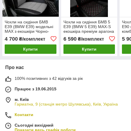
Чохли на сидіння БМВ
Чохли на сидіння БМВ 5
Чохл
Е39 (BMW E39) модельні
Е39 (BMW 5 E39) MAX-S
Е90
MAX з екошкіри Чорно-
екошкіра преміум арагона
комб
сірий, графіт
альк
4 700
6 590
5 9
₴/комплект
₴/комплект
Купити
Купити
Про нас
100% позитивних з 42 відгуків за рік
Працює з 19.06.2015
м. Київ
Гарматна, 9 (станція метро Шулявська), Київ, Україна
Контакти
Сьогодні вихідний
Показати весь графік роботи