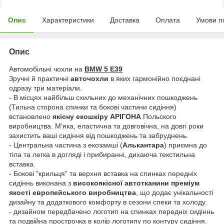
Опис
Характеристики
Доставка
Оплата
Умови п
Опис
Автомобільні чохли на
BMW 5 E39
Зручні й практичні
авточохли
в яких гармонійно поєднані
одразу три матеріали.
- В місцях найбільш схильних до механічних пошкоджень
(Тильна сторона спинки та бокові частини сидіння)
встановлено
якісну екошкіру АРІГОНА
Польского
виробництва. Мʼяка, еластична та довговічна, на довгі роки
захистить ваші сидіння від пошкоджень та забруднень.
- Центральна частина з екозамші (
Алькантара
) приємна до
тіла та легка в догляді і прибиранні, дихаюча текстильна
вставка.
- Бокові "крильця" та верхня вставка на спинках передніх
сидіннь виконана з
високоякісної автотканини преміум
якості европейського виробництва
, що додає унікальності
дизайну та додаткового комфорту в сезони спеки та холоду.
- дизайном передбачено логотип на спинках передніх сидіннь
та подвійна прострочка в колір логотипу по контуру сидіння.