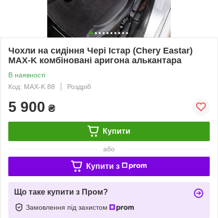
Чохли на сидіння Чері Істар (Chery Eastar)
MAX-K комбіновані аригона алькантара
В наявності
Код: MAX-K 88
Роздріб
5 900
₴
Купити
або
Купити з
Що таке купити з Пром?
Замовлення під захистом