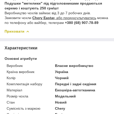
Подушки "метелики" під підголовниками продаються
окремо і коштують 250 грн/шт
Виробництво чохлів займає від 3 до 7 робочих днів.
Замовити чохли
Chery Eastar,
або прокунсультуватись
можна
по телефону або вайбер, телеграм
+380 (68) 907-78-89
Приховати
Характеристики
Основні атрибути
Виробник
Власне виробництво
Країна виробник
Україна
Колір
Чорний
Комплектація набору
Передні і задні сидіння
Матеріал
Екошкіра-автотканина
Розмір чохла
Модельний
Стан
Новий
Сумісність з маркою
Chery