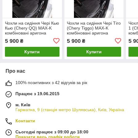
Чохли на сидіння Чері Кью
Чохли на сидіння Чері Тіго
Чохл
Кью (Chery QQ) MAX-K
(Chery Tiggo) MAX-K
1 (C
комбіновані аригона
комбіновані аригона
комб
алькантара
алькантара
альк
5 900
5 900
5 9
₴
₴
Купити
Купити
Про нас
100% позитивних з 42 відгуків за рік
Працює з 19.06.2015
м. Київ
Гарматна, 9 (станція метро Шулявська), Київ, Україна
Контакти
Сьогодні працює з 09:00 до 18:00
Показати весь графік роботи