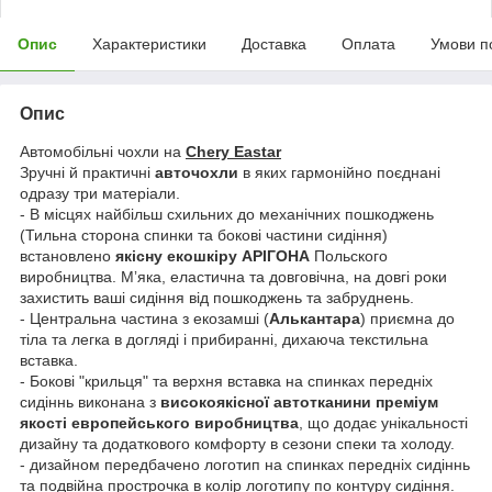
Опис
Характеристики
Доставка
Оплата
Умови п
Опис
Автомобільні чохли на
Chery Eastar
Зручні й практичні
авточохли
в яких гармонійно поєднані
одразу три матеріали.
- В місцях найбільш схильних до механічних пошкоджень
(Тильна сторона спинки та бокові частини сидіння)
встановлено
якісну екошкіру АРІГОНА
Польского
виробництва. Мʼяка, еластична та довговічна, на довгі роки
захистить ваші сидіння від пошкоджень та забруднень.
- Центральна частина з екозамші (
Алькантара
) приємна до
тіла та легка в догляді і прибиранні, дихаюча текстильна
вставка.
- Бокові "крильця" та верхня вставка на спинках передніх
сидіннь виконана з
високоякісної автотканини преміум
якості европейського виробництва
, що додає унікальності
дизайну та додаткового комфорту в сезони спеки та холоду.
- дизайном передбачено логотип на спинках передніх сидіннь
та подвійна прострочка в колір логотипу по контуру сидіння.