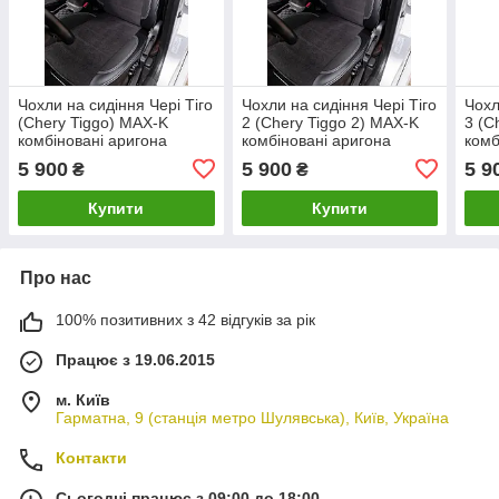
Чохли на сидіння Чері Тіго
Чохли на сидіння Чері Тіго
Чохл
(Chery Tiggo) MAX-K
2 (Chery Tiggo 2) MAX-K
3 (C
комбіновані аригона
комбіновані аригона
комб
алькантара
алькантара
альк
5 900
5 900
5 9
₴
₴
Купити
Купити
Про нас
100% позитивних з 42 відгуків за рік
Працює з 19.06.2015
м. Київ
Гарматна, 9 (станція метро Шулявська), Київ, Україна
Контакти
Сьогодні працює з 09:00 до 18:00