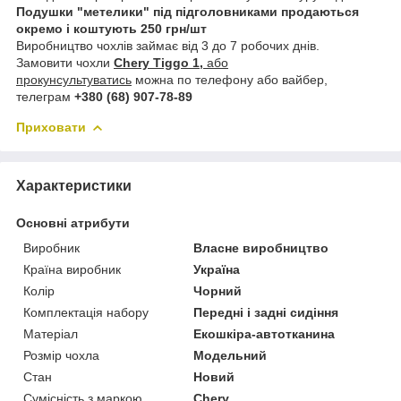
Подушки "метелики" під підголовниками продаються
окремо і коштують 250 грн/шт
Виробництво чохлів займає від 3 до 7 робочих днів.
Замовити чохли
Chery Tiggo 1,
або
прокунсультуватись
можна по телефону або вайбер,
телеграм
+380 (68) 907-78-89
Приховати
Характеристики
Основні атрибути
Виробник
Власне виробництво
Країна виробник
Україна
Колір
Чорний
Комплектація набору
Передні і задні сидіння
Матеріал
Екошкіра-автотканина
Розмір чохла
Модельний
Стан
Новий
Сумісність з маркою
Chery