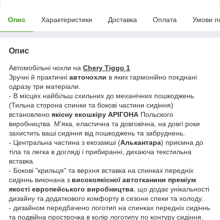
Опис
Характеристики
Доставка
Оплата
Умови п
Опис
Автомобільні чохли на
Chery Tiggo 1
Зручні й практичні
авточохли
в яких гармонійно поєднані
одразу три матеріали.
- В місцях найбільш схильних до механічних пошкоджень
(Тильна сторона спинки та бокові частини сидіння)
встановлено
якісну екошкіру АРІГОНА
Польского
виробництва. Мʼяка, еластична та довговічна, на довгі роки
захистить ваші сидіння від пошкоджень та забруднень.
- Центральна частина з екозамші (
Алькантара
) приємна до
тіла та легка в догляді і прибиранні, дихаюча текстильна
вставка.
- Бокові "крильця" та верхня вставка на спинках передніх
сидіннь виконана з
високоякісної автотканини преміум
якості европейського виробництва
, що додає унікальності
дизайну та додаткового комфорту в сезони спеки та холоду.
- дизайном передбачено логотип на спинках передніх сидіннь
та подвійна прострочка в колір логотипу по контуру сидіння.