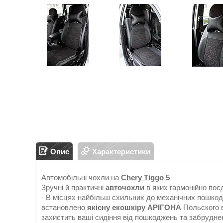
Опис
Характеристики
Автомобільні чохли на
Chery Tiggo 5
Зручні й практичні
авточохли
в яких гармонійно поє
- В місцях найбільш схильних до механічних пошкод
встановлено
якісну екошкіру АРІГОНА
Польского в
захистить ваші сидіння від пошкоджень та забрудне