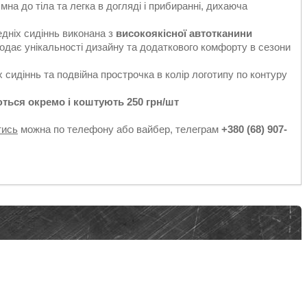
ємна до тіла та легка в догляді і прибиранні, дихаюча
едніх сидіннь виконана з
високоякісної автотканини
додає унікальності дизайну та додаткового комфорту в сезони
 сидіннь та подвійна прострочка в колір логотипу по контуру
ться окремо і коштують 250 грн/шт
тись
можна по телефону або вайбер, телеграм
+380 (68) 907-