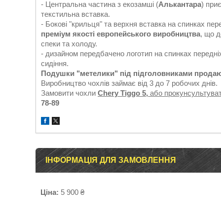
- Центральна частина з екозамші (
Алькантара
) при
текстильна вставка.
- Бокові "крильця" та верхня вставка на спинках пер
преміум якості европейського виробництва
, що 
спеки та холоду.
- дизайном передбачено логотип на спинках передніх
сидіння.
Подушки "метелики" під підголовниками продаю
Виробництво чохлів займає від 3 до 7 робочих днів.
Замовити чохли
Chery Tiggo 5,
або прокунсультува
78-89
ІНФОРМАЦІЯ ДЛЯ ЗАМОВЛЕННЯ
Ціна:
5 900 ₴