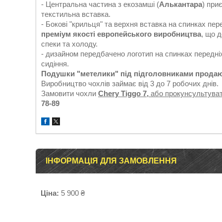
- Центральна частина з екозамші (
Алькантара
) при
текстильна вставка.
- Бокові "крильця" та верхня вставка на спинках пер
преміум якості европейського виробництва
, що 
спеки та холоду.
- дизайном передбачено логотип на спинках передніх
сидіння.
Подушки "метелики" під підголовниками продаю
Виробництво чохлів займає від 3 до 7 робочих днів.
Замовити чохли
Chery Tiggo 7,
або прокунсультува
78-89
ІНФОРМАЦІЯ ДЛЯ ЗАМОВЛЕННЯ
Ціна:
5 900 ₴