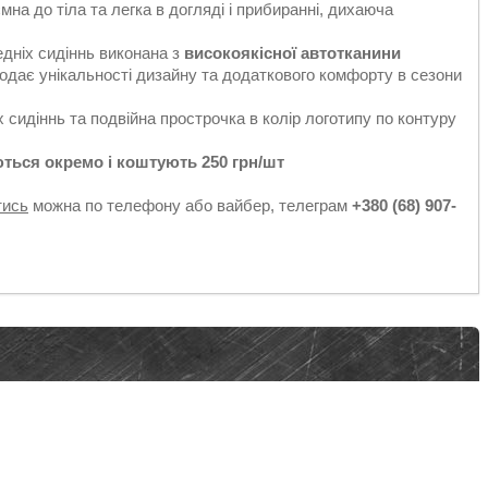
ємна до тіла та легка в догляді і прибиранні, дихаюча
едніх сидіннь виконана з
високоякісної автотканини
додає унікальності дизайну та додаткового комфорту в сезони
 сидіннь та подвійна прострочка в колір логотипу по контуру
ться окремо і коштують 250 грн/шт
тись
можна по телефону або вайбер, телеграм
+380 (68) 907-