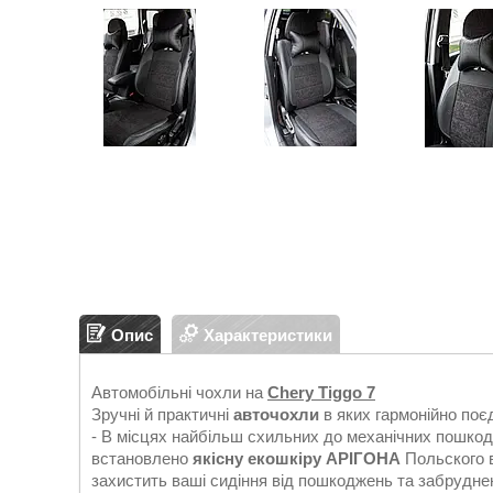
Опис
Характеристики
Автомобільні чохли на
Chery Tiggo 7
Зручні й практичні
авточохли
в яких гармонійно поє
- В місцях найбільш схильних до механічних пошкод
встановлено
якісну екошкіру АРІГОНА
Польского в
захистить ваші сидіння від пошкоджень та забрудне