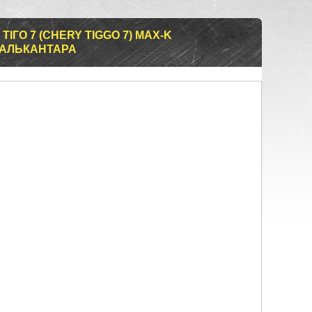
ТІГО 7 (CHERY TIGGO 7) MAX-K
 АЛЬКАНТАРА