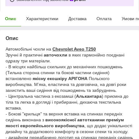
Опис
Характеристики
Доставка
Оплата
Умови п
Опис
Автомобільні чохли на
Chevrolet Aveo Т250
Зручні й практичні
авточохли
в яких гармонійно поєднані
одразу три матеріали.
- В місцях найбільш схильних до механічних пошкоджень
(Тильна сторона спинки та бокові частини сидіння)
встановлено
якісну екошкіру АРІГОНА
Польского
виробництва. Мʼяка, еластична та довговічна, на довгі роки
захистить ваші сидіння від пошкоджень та забруднень.
- Центральна частина з екозамші (
Алькантара
) приємна до
тіла та легка в догляді і прибиранні, дихаюча текстильна
вставка.
- Бокові "крильця" та верхня вставка на спинках передніх
сидіннь виконана з
високоякісної автотканини преміум
якості европейського виробництва
, що додає унікальності
дизайну та додаткового комфорту в сезони спеки та холоду.
- дизайном передбачено логотип на спинках передніх сидіннь