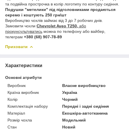
та подвійна прострочка в колір логотипу по контуру сидіння.
Подушки "метелики" під підголовниками продаються
окремо і коштують 250 грн/шт
Виробництво чохлів займає від 3 до 7 робочих днів.
Замовити чохли
Chevrolet Aveo Т250,
або
прокунсультуватись
можна по телефону або вайбер,
телеграм
+380 (68) 907-78-89
Приховати
Характеристики
Основні атрибути
Виробник
Власне виробництво
Країна виробник
Україна
Колір
Чорний
Комплектація набору
Передні і задні сидіння
Матеріал
Екошкіра-автотканина
Розмір чохла
Модельний
Стан
Новий