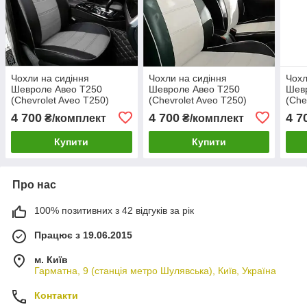
Чохли на сидіння
Чохли на сидіння
Чохл
Шевроле Авео Т250
Шевроле Авео Т250
Шев
(Chevrolet Aveo T250)
(Chevrolet Aveo T250)
(Che
модельні MAX з екошкіри
модельні MAX з екошкіри
моде
4 700
4 700
4 7
₴/комплект
₴/комплект
Чорно-сірий, графіт
Чорно-білий
Чор
Купити
Купити
Про нас
100% позитивних з 42 відгуків за рік
Працює з 19.06.2015
м. Київ
Гарматна, 9 (станція метро Шулявська), Київ, Україна
Контакти