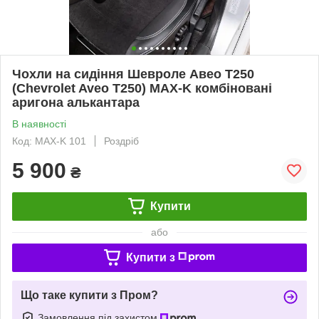
Чохли на сидіння Шевроле Авео Т250
(Chevrolet Aveo Т250) MAX-K комбіновані
аригона алькантара
В наявності
Код: MAX-K 101
Роздріб
5 900
₴
Купити
або
Купити з
Що таке купити з Пром?
Замовлення під захистом