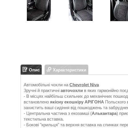
Опис
Характеристики
Автомобільні чохли на
Chevrolet Niva
Зручні й практичні
авточохли
в яких гармонійно поє
- В місцях найбільш схильних до механічних пошкод
встановлено
якісну екошкіру АРІГОНА
Польского в
захистить ваші сидіння від пошкоджень та забрудне
- Центральна частина з екозамші (
Алькантара
) при
текстильна вставка.
- Бокові "крильця" та верхня вставка на спинках пер