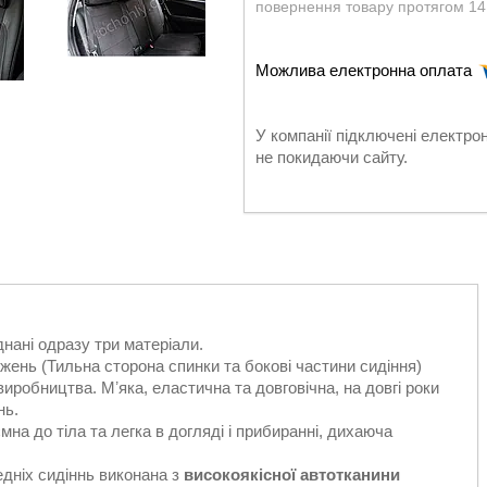
повернення товару протягом 14
У компанії підключені електро
не покидаючи сайту.
днані одразу три матеріали.
жень (Тильна сторона спинки та бокові частини сидіння)
иробництва. Мʼяка, еластична та довговічна, на довгі роки
нь.
ємна до тіла та легка в догляді і прибиранні, дихаюча
едніх сидіннь виконана з
високоякісної автотканини