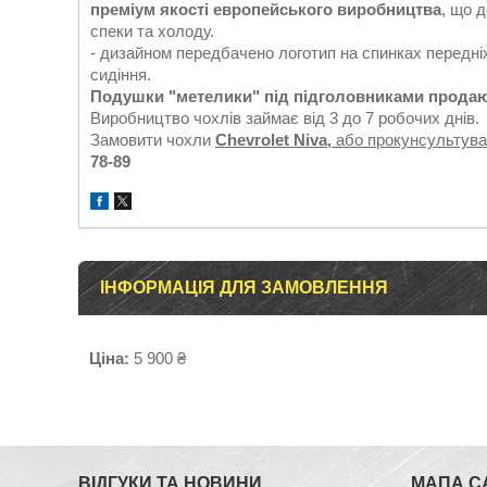
преміум якості европейського виробництва
, що 
спеки та холоду.
- дизайном передбачено логотип на спинках передніх
сидіння.
Подушки "метелики" під підголовниками продаю
Виробництво чохлів займає від 3 до 7 робочих днів.
Замовити чохли
Chevrolet Niva,
або прокунсультув
78-89
ІНФОРМАЦІЯ ДЛЯ ЗАМОВЛЕННЯ
Ціна:
5 900 ₴
ВІДГУКИ ТА НОВИНИ
МАПА С