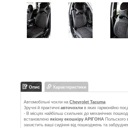
Опис
Характеристики
Автомобільні чохли на
Chevrolet Tacuma
Зручні й практичні
авточохли
в яких гармонійно поє
- В місцях найбільш схильних до механічних пошкод
встановлено
якісну екошкіру АРІГОНА
Польского в
захистить ваші сидіння від пошкоджень та забрудне