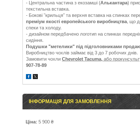
- Центральна частина з екозамші (
Алькантара
) при
текстильна вставка.
- Бокові "крильця" та верхня вставка на спинках пер
преміум якості европейського виробництва
, що 
спеки та холоду.
- дизайном передбачено логотип на спинках передніх
сидіння.
Подушки "метелики" під підголовниками продаю
Виробництво чохлів займає від 3 до 7 робочих днів.
Замовити чохли
Chevrolet Tacuma,
або прокунсульт
907-78-89
ІНФОРМАЦІЯ ДЛЯ ЗАМОВЛЕННЯ
Ціна:
5 900 ₴