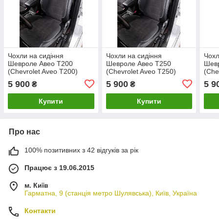
Чохли на сидіння
Чохли на сидіння
Чохл
Шевроле Авео Т200
Шевроле Авео Т250
Шев
(Chevrolet Aveo Т200)
(Chevrolet Aveo Т250)
(Che
MAX-K комбіновані
MAX-K комбіновані
MAX-
5 900
5 900
5 9
₴
₴
аригона алькантара
аригона алькантара
ариг
Купити
Купити
Про нас
100% позитивних з 42 відгуків за рік
Працює з 19.06.2015
м. Київ
Гарматна, 9 (станція метро Шулявська), Київ, Україна
Контакти