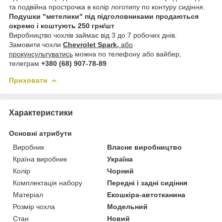
та подвійна прострочка в колір логотипу по контуру сидіння.
Подушки "метелики" під підголовниками продаються
окремо і коштують 250 грн/шт
Виробництво чохлів займає від 3 до 7 робочих днів.
Замовити чохли
Chevrolet Spark,
або
прокунсультуватись
можна по телефону або вайбер,
телеграм
+380 (68) 907-78-89
Приховати
Характеристики
Основні атрибути
Виробник
Власне виробництво
Країна виробник
Україна
Колір
Чорний
Комплектація набору
Передні і задні сидіння
Матеріал
Екошкіра-автотканина
Розмір чохла
Модельний
Стан
Новий