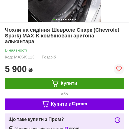
Чохли на сидіння Шевроле Спарк (Chevrolet
Spark) MAX-K комбіновані аригона
алькантара
В наявності
Код: MAX-K 113
Роздріб
5 900
₴
Купити
або
Купити з
Що таке купити з Пром?
Замовлення під захистом