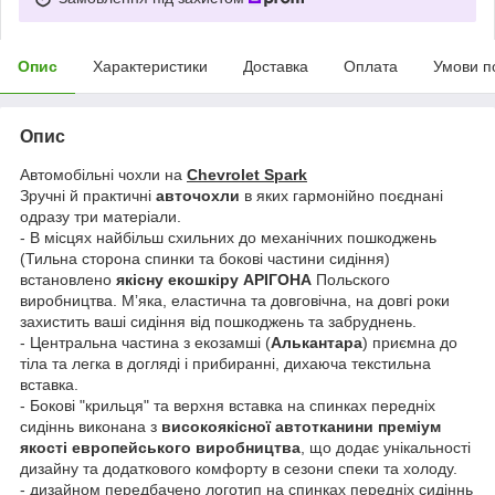
Опис
Характеристики
Доставка
Оплата
Умови п
Опис
Автомобільні чохли на
Chevrolet Spark
Зручні й практичні
авточохли
в яких гармонійно поєднані
одразу три матеріали.
- В місцях найбільш схильних до механічних пошкоджень
(Тильна сторона спинки та бокові частини сидіння)
встановлено
якісну екошкіру АРІГОНА
Польского
виробництва. Мʼяка, еластична та довговічна, на довгі роки
захистить ваші сидіння від пошкоджень та забруднень.
- Центральна частина з екозамші (
Алькантара
) приємна до
тіла та легка в догляді і прибиранні, дихаюча текстильна
вставка.
- Бокові "крильця" та верхня вставка на спинках передніх
сидіннь виконана з
високоякісної автотканини преміум
якості европейського виробництва
, що додає унікальності
дизайну та додаткового комфорту в сезони спеки та холоду.
- дизайном передбачено логотип на спинках передніх сидіннь