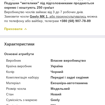
Подушки "метелики" під підголовниками продаються
окремо і коштують 250 грн/шт
Виробництво чохлів займає від 3 до 7 робочих днів.
Замовити чохли
Geely МК 1,
або прокунсультуватись
можна
по телефону або вайбер, телеграм
+380 (68) 907-78-89
Приховати
Характеристики
Основні атрибути
Виробник
Власне виробництво
Країна виробник
Україна
Колір
Чорний
Комплектація набору
Передні і задні сидіння
Матеріал
Екошкіра-автотканина
Розмір чохла
Модельний
Стан
Новий
Сумісність з маркою
Geely