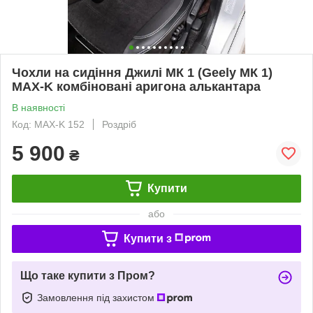
Чохли на сидіння Джилі МК 1 (Geely МК 1)
MAX-K комбіновані аригона алькантара
В наявності
Код: MAX-K 152
Роздріб
5 900
₴
Купити
або
Купити з
Що таке купити з Пром?
Замовлення під захистом