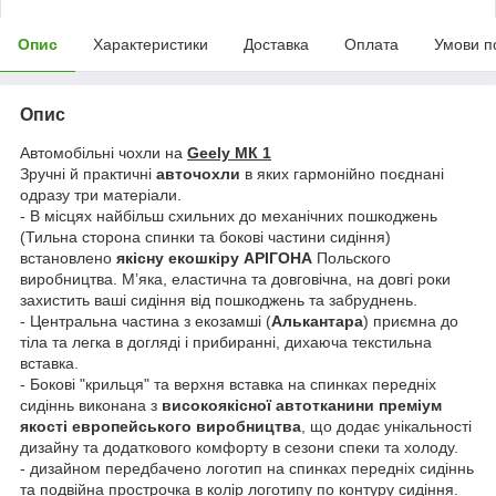
Опис
Характеристики
Доставка
Оплата
Умови п
Опис
Автомобільні чохли на
Geely МК 1
Зручні й практичні
авточохли
в яких гармонійно поєднані
одразу три матеріали.
- В місцях найбільш схильних до механічних пошкоджень
(Тильна сторона спинки та бокові частини сидіння)
встановлено
якісну екошкіру АРІГОНА
Польского
виробництва. Мʼяка, еластична та довговічна, на довгі роки
захистить ваші сидіння від пошкоджень та забруднень.
- Центральна частина з екозамші (
Алькантара
) приємна до
тіла та легка в догляді і прибиранні, дихаюча текстильна
вставка.
- Бокові "крильця" та верхня вставка на спинках передніх
сидіннь виконана з
високоякісної автотканини преміум
якості европейського виробництва
, що додає унікальності
дизайну та додаткового комфорту в сезони спеки та холоду.
- дизайном передбачено логотип на спинках передніх сидіннь
та подвійна прострочка в колір логотипу по контуру сидіння.