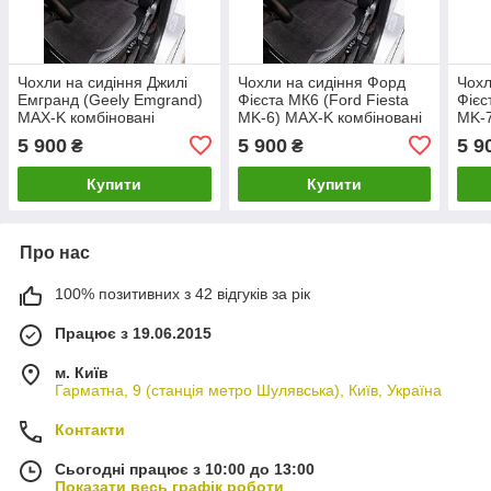
Чохли на сидіння Джилі
Чохли на сидіння Форд
Чохл
Емгранд (Geely Emgrand)
Фієста МК6 (Ford Fiesta
Фієс
MAX-K комбіновані
MK-6) MAX-K комбіновані
MK-7
аригона алькантара
аригона алькантара
ариг
5 900
5 900
5 9
₴
₴
Купити
Купити
Про нас
100% позитивних з 42 відгуків за рік
Працює з 19.06.2015
м. Київ
Гарматна, 9 (станція метро Шулявська), Київ, Україна
Контакти
Сьогодні працює з 10:00 до 13:00
Показати весь графік роботи