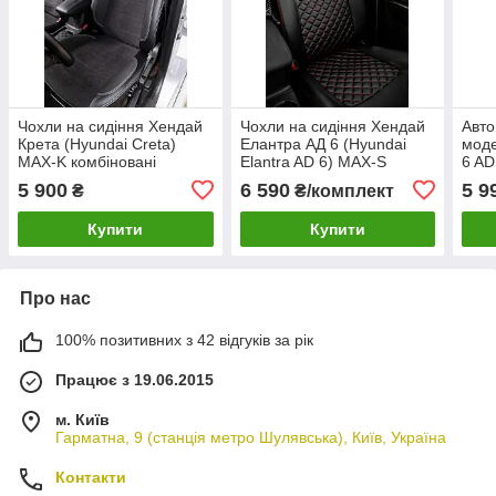
Чохли на сидіння Хендай
Чохли на сидіння Хендай
Авто
Крета (Hyundai Creta)
Елантра АД 6 (Hyundai
моде
MAX-K комбіновані
Elantra AD 6) MAX-S
6 AD
аригона алькантара
екошкіра преміум арагона
АД) 
5 900
6 590
5 9
₴
₴/комплект
екош
Купити
Купити
Про нас
100% позитивних з 42 відгуків за рік
Працює з 19.06.2015
м. Київ
Гарматна, 9 (станція метро Шулявська), Київ, Україна
Контакти