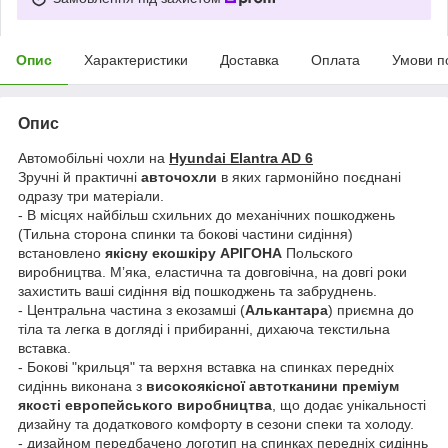
Опис
Характеристики
Доставка
Оплата
Умови п
Опис
Автомобільні чохли на
Hyundai Elantra AD 6
Зручні й практичні
авточохли
в яких гармонійно поєднані
одразу три матеріали.
- В місцях найбільш схильних до механічних пошкоджень
(Тильна сторона спинки та бокові частини сидіння)
встановлено
якісну екошкіру АРІГОНА
Польского
виробництва. Мʼяка, еластична та довговічна, на довгі роки
захистить ваші сидіння від пошкоджень та забруднень.
- Центральна частина з екозамші (
Алькантара
) приємна до
тіла та легка в догляді і прибиранні, дихаюча текстильна
вставка.
- Бокові "крильця" та верхня вставка на спинках передніх
сидіннь виконана з
високоякісної автотканини преміум
якості европейського виробництва
, що додає унікальності
дизайну та додаткового комфорту в сезони спеки та холоду.
- дизайном передбачено логотип на спинках передніх сидіннь