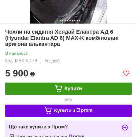
Чохли на сидіння Хендай Елантра АД 6
(Hyundai Elantra AD 6) MAX-K комбіновані
аригона алькантара
В наявності
Код: MAX-K 179
Роздріб
5 900
₴
Купити
або
Купити з
Що таке купити з Пром?
Замовлення під захистом