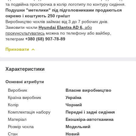
та подвійна прострочка в колір логотипу по контуру сидіння.
Подушки "метелики" під підголовниками продаються
окремо і коштують 250 грн/шт
Виробництво чохлів займає від 3 до 7 робочих днів.
Замовити чохли
Hyundai Elantra AD 6,
або
прокунсультуватись
можна по телефону або вайбер,
телеграм
+380 (68) 907-78-89
Приховати
Характеристики
Основні атрибути
Виробник
Власне виробництво
Країна виробник
Україна
Колір
Чорний
Комплектація набору
Передні і задні сидіння
Матеріал
Екошкіра-автотканина
Розмір чохла
Модельний
Стан
Новий