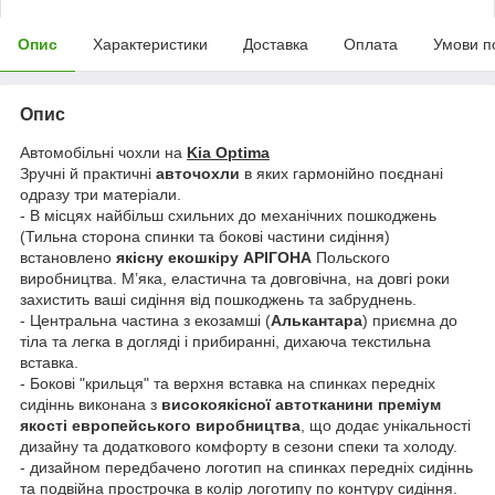
Опис
Характеристики
Доставка
Оплата
Умови п
Опис
Автомобільні чохли на
Kia Optima
Зручні й практичні
авточохли
в яких гармонійно поєднані
одразу три матеріали.
- В місцях найбільш схильних до механічних пошкоджень
(Тильна сторона спинки та бокові частини сидіння)
встановлено
якісну екошкіру АРІГОНА
Польского
виробництва. Мʼяка, еластична та довговічна, на довгі роки
захистить ваші сидіння від пошкоджень та забруднень.
- Центральна частина з екозамші (
Алькантара
) приємна до
тіла та легка в догляді і прибиранні, дихаюча текстильна
вставка.
- Бокові "крильця" та верхня вставка на спинках передніх
сидіннь виконана з
високоякісної автотканини преміум
якості европейського виробництва
, що додає унікальності
дизайну та додаткового комфорту в сезони спеки та холоду.
- дизайном передбачено логотип на спинках передніх сидіннь
та подвійна прострочка в колір логотипу по контуру сидіння.