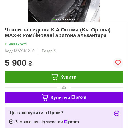
Чохли на сидіння КІА Оптіма (Kia Optima)
MAX-K комбіновані аригона алькантара
В наявності
Код: MAX-K 210
Роздріб
5 900
₴
Купити
або
Купити з
Що таке купити з Пром?
Замовлення під захистом