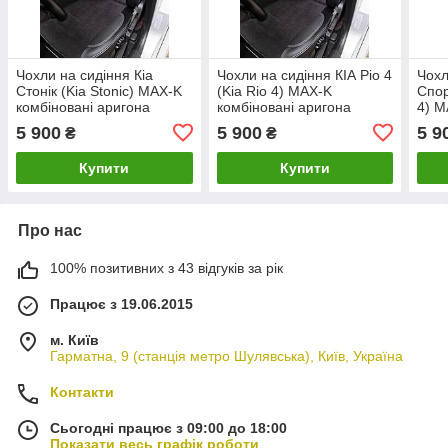
Чохли на сидіння Кіа
Чохли на сидіння КІА Ріо 4
Чохл
Стонік (Kia Stonic) MAX-K
(Kia Rio 4) MAX-K
Спор
комбіновані аригона
комбіновані аригона
4) M
алькантара
алькантара
ариг
5 900
5 900
5 9
₴
₴
Купити
Купити
Про нас
100% позитивних з 43 відгуків за рік
Працює з 19.06.2015
м. Київ
Гарматна, 9 (станція метро Шулявська), Київ, Україна
Контакти
Сьогодні працює з 09:00 до 18:00
Показати весь графік роботи