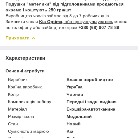
Подушки "метелики" під підголовниками продаються
окремо і коштують 250 грн/шт
Виробництво чохлів займає від 3 до 7 робочих днів.
Замовити чохли
Kia Optima,
або прокунсультуватись
можна
по телефону або вайбер, телеграм
+380 (68) 907-78-89
Приховати
Характеристики
Основні атрибути
Виробник
Власне виробництво
Країна виробник
Україна
Колір
Чорний
Комплектація набору
Передні і задні сидіння
Матеріал
Екошкіра-автотканина
Розмір чохла
Модельний
Стан
Новий
Сумісність з маркою
Kia