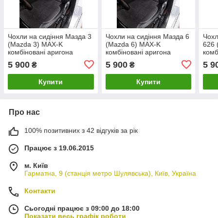
Чохли на сидіння Мазда 3
Чохли на сидіння Мазда 6
Чохл
(Mazda 3) MAX-K
(Mazda 6) MAX-K
626 
комбіновані аригона
комбіновані аригона
комб
алькантара
алькантара
альк
5 900
5 900
5 9
₴
₴
Купити
Купити
Про нас
100% позитивних з 42 відгуків за рік
Працює з 19.06.2015
м. Київ
Гарматна, 9 (станція метро Шулявська), Київ, Україна
Контакти
Сьогодні працює з 09:00 до 18:00
Показати весь графік роботи