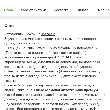
Опис
Характеристики
Доставка
Оплата
Умови п
Опис
Автомобільні чохли на
Mazda 5
Зручні й практичні
авточохли
в яких гармонійно поєднані
одразу три матеріали.
- В місцях найбільш схильних до механічних пошкоджень
(Тильна сторона спинки та бокові частини сидіння)
встановлено
якісну екошкіру АРІГОНА
Польского
виробництва. Мʼяка, еластична та довговічна, на довгі роки
захистить ваші сидіння від пошкоджень та забруднень.
- Центральна частина з екозамші (
Алькантара
) приємна до
тіла та легка в догляді і прибиранні, дихаюча текстильна
вставка.
- Бокові "крильця" та верхня вставка на спинках передніх
сидіннь виконана з
високоякісної автотканини преміум
якості европейського виробництва
, що додає унікальності
дизайну та додаткового комфорту в сезони спеки та холоду.
- дизайном передбачено логотип на спинках передніх сидіннь
та подвійна прострочка в колір логотипу по контуру сидіння.