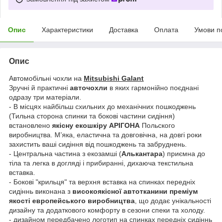
Опис
Характеристики
Доставка
Оплата
Умови п
Опис
Автомобільні чохли на
Mitsubishi Galant
Зручні й практичні
авточохли
в яких гармонійно поєднані
одразу три матеріали.
- В місцях найбільш схильних до механічних пошкоджень
(Тильна сторона спинки та бокові частини сидіння)
встановлено
якісну екошкіру АРІГОНА
Польского
виробництва. Мʼяка, еластична та довговічна, на довгі роки
захистить ваші сидіння від пошкоджень та забруднень.
- Центральна частина з екозамші (
Алькантара
) приємна до
тіла та легка в догляді і прибиранні, дихаюча текстильна
вставка.
- Бокові "крильця" та верхня вставка на спинках передніх
сидіннь виконана з
високоякісної автотканини преміум
якості европейського виробництва
, що додає унікальності
дизайну та додаткового комфорту в сезони спеки та холоду.
- дизайном передбачено логотип на спинках передніх сидіннь