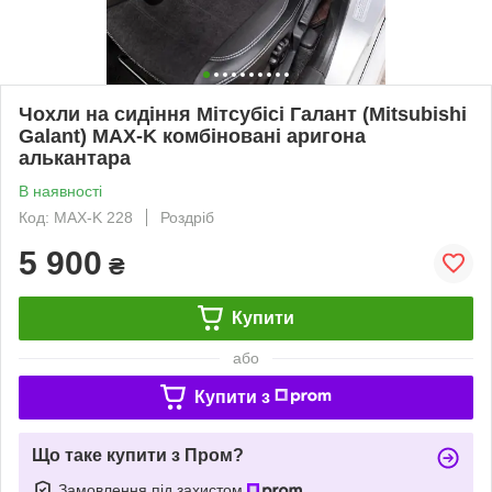
Чохли на сидіння Мітсубісі Галант (Mitsubishi
Galant) MAX-K комбіновані аригона
алькантара
В наявності
Код: MAX-K 228
Роздріб
5 900
₴
Купити
або
Купити з
Що таке купити з Пром?
Замовлення під захистом