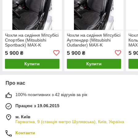
Чохли на сидіння Мітсубісі
Чохли на сидіння Мітсубісі
Чохл
Спортбек (Mitsubishi
Аутлендер (Mitsubishi
Коль
Sportback) MAX-K
Outlander) MAX-K
MAX-
комбіновані аригона
комбіновані аригона
ариг
5 900
5 900
5 9
₴
₴
алькантара
алькантара
Купити
Купити
Про нас
100% позитивних з 42 відгуків за рік
Працює з 19.06.2015
м. Київ
Гарматна, 9 (станція метро Шулявська), Київ, Україна
Контакти