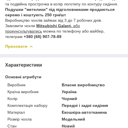
та подвійна прострочка в колір логотипу по контуру сидіння.
Подушки "метелики" під підголовниками продаються
окремо і коштують 250 грн/шт
Виробництво чохлів займає від 3 до 7 робочих днів.
Замовити чохли
Mitsubishi Galant,
або
прокунсультуватись
можна по телефону або вайбер,
телеграм
+380 (68) 907-78-89
Приховати
Характеристики
Основні атрибути
Виробник
Власне виробництво
Країна виробник
Україна
Колір
Чорний
Комплектація набору
Передні і задні сидіння
Матеріал
Екошкіра-автотканина
Розмір чохла
Модельний
Стан
Новий