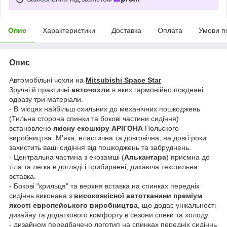
Опис
Характеристики
Доставка
Оплата
Умови п
Опис
Автомобільні чохли на
Mitsubishi Space Star
Зручні й практичні
авточохли
в яких гармонійно поєднані
одразу три матеріали.
- В місцях найбільш схильних до механічних пошкоджень
(Тильна сторона спинки та бокові частини сидіння)
встановлено
якісну екошкіру АРІГОНА
Польского
виробництва. Мʼяка, еластична та довговічна, на довгі роки
захистить ваші сидіння від пошкоджень та забруднень.
- Центральна частина з екозамші (
Алькантара
) приємна до
тіла та легка в догляді і прибиранні, дихаюча текстильна
вставка.
- Бокові "крильця" та верхня вставка на спинках передніх
сидіннь виконана з
високоякісної автотканини преміум
якості европейського виробництва
, що додає унікальності
дизайну та додаткового комфорту в сезони спеки та холоду.
- дизайном передбачено логотип на спинках передніх сидіннь