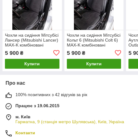
Чохли на сидіння Мітсубісі
Чохли на сидіння Мітсубісі
Чохл
Лансер (Mitsubishi Lancer)
Кольт 6 (Mitsubishi Colt 6)
Аутл
MAX-K комбіновані
MAX-K комбіновані
Outl
аригона алькантара
аригона алькантара
комб
5 900
5 900
5 9
₴
₴
альк
Купити
Купити
Про нас
100% позитивних з 42 відгуків за рік
Працює з 19.06.2015
м. Київ
Гарматна, 9 (станція метро Шулявська), Київ, Україна
Контакти