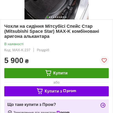
Чохли на сидіння Мітсубісі Спейс Стар
(Mitsubishi Space Star) MAX-K комбіновані
аригона алькантара
В наявності
Код: MAX-K 237
Роздріб
5 900
₴
Купити
або
Купити з
Що таке купити з Пром?
Замовлення під захистом