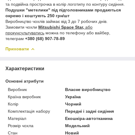
та подвійна прострочка в колір логотипу по контуру сидіння.
Подушки "метелики" під підголовниками продаються
окремо і коштують 250 грн/шт
Виробництво чохлів займає від 3 до 7 робочих днів.
Замовити чохли
Mitsubishi Space Star,
або
прокунсультуватись
можна по телефону або вайбер,
телеграм
+380 (68) 907-78-89
Приховати
Характеристики
Основні атрибути
Виробник
Власне виробництво
Країна виробник
Україна
Колір
Чорний
Комплектація набору
Передні і задні сидіння
Матеріал
Екошкіра-автотканина
Розмір чохла
Модельний
Стан
Новий