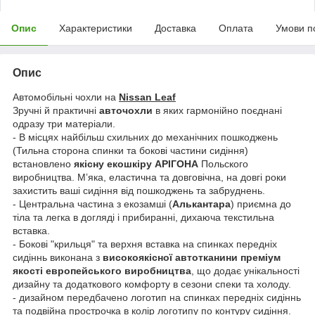
Опис
Характеристики
Доставка
Оплата
Умови п
Опис
Автомобільні чохли на
Nissan Leaf
Зручні й практичні
авточохли
в яких гармонійно поєднані
одразу три матеріали.
- В місцях найбільш схильних до механічних пошкоджень
(Тильна сторона спинки та бокові частини сидіння)
встановлено
якісну екошкіру АРІГОНА
Польского
виробництва. Мʼяка, еластична та довговічна, на довгі роки
захистить ваші сидіння від пошкоджень та забруднень.
- Центральна частина з екозамші (
Алькантара
) приємна до
тіла та легка в догляді і прибиранні, дихаюча текстильна
вставка.
- Бокові "крильця" та верхня вставка на спинках передніх
сидіннь виконана з
високоякісної автотканини преміум
якості европейського виробництва
, що додає унікальності
дизайну та додаткового комфорту в сезони спеки та холоду.
- дизайном передбачено логотип на спинках передніх сидіннь
та подвійна прострочка в колір логотипу по контуру сидіння.