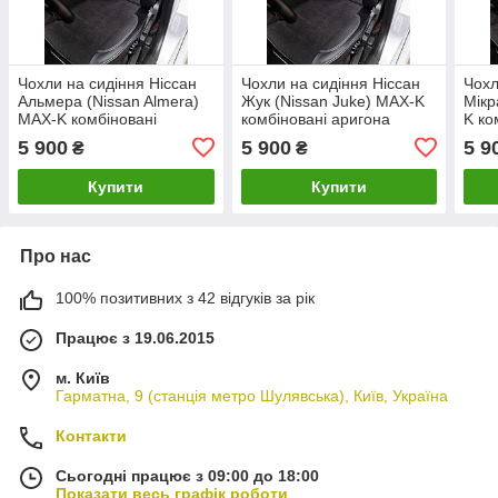
Чохли на сидіння Ніссан
Чохли на сидіння Ніссан
Чохл
Альмера (Nissan Almera)
Жук (Nissan Juke) MAX-K
Мікр
MAX-K комбіновані
комбіновані аригона
K ко
аригона алькантара
алькантара
альк
5 900
5 900
5 9
₴
₴
Купити
Купити
Про нас
100% позитивних з 42 відгуків за рік
Працює з 19.06.2015
м. Київ
Гарматна, 9 (станція метро Шулявська), Київ, Україна
Контакти
Сьогодні працює з 09:00 до 18:00
Показати весь графік роботи