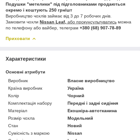
Подушки "метелики" під підголовниками продаються
окремо і коштують 250 грн/шт
Виробництво чохлів займає від 3 до 7 робочих днів.
Замовити чохли
Nissan Leaf,
або прокунсультуватись
можна
по телефону або вайбер, телеграм
+380 (68) 907-78-89
Приховати
Характеристики
Основні атрибути
Виробник
Власне виробництво
Країна виробник
Україна
Колір
Чорний
Комплектація набору
Передні і задні сидіння
Матеріал
Екошкіра-автотканина
Розмір чохла
Модельний
Стан
Новий
Сумісність з маркою
Nissan