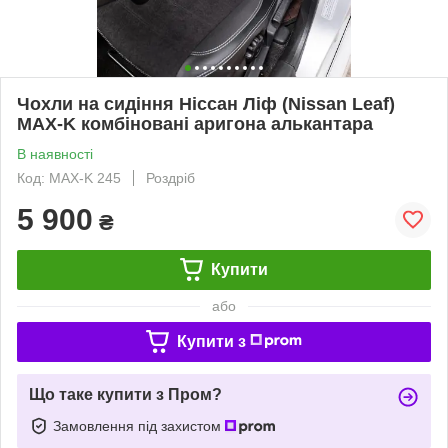
Чохли на сидіння Ніссан Ліф (Nissan Leaf)
MAX-K комбіновані аригона алькантара
В наявності
Код: MAX-K 245
Роздріб
5 900
₴
Купити
або
Купити з
Що таке купити з Пром?
Замовлення під захистом