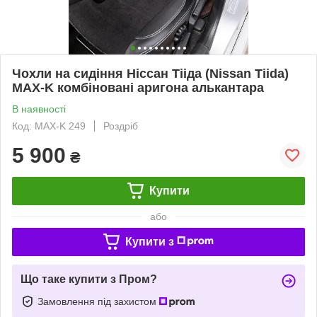
Чохли на сидіння Ніссан Тііда (Nissan Tiida)
MAX-K комбіновані аригона алькантара
В наявності
Код: MAX-K 249
Роздріб
5 900
₴
Купити
або
Купити з
Що таке купити з Пром?
Замовлення під захистом