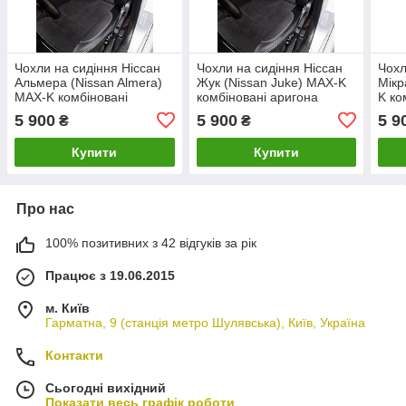
Чохли на сидіння Ніссан
Чохли на сидіння Ніссан
Чохл
Альмера (Nissan Almera)
Жук (Nissan Juke) MAX-K
Мікр
MAX-K комбіновані
комбіновані аригона
K ко
аригона алькантара
алькантара
альк
5 900
5 900
5 9
₴
₴
Купити
Купити
Про нас
100% позитивних з 42 відгуків за рік
Працює з 19.06.2015
м. Київ
Гарматна, 9 (станція метро Шулявська), Київ, Україна
Контакти
Сьогодні вихідний
Показати весь графік роботи