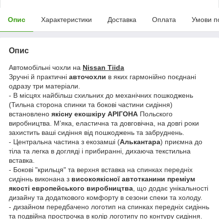
Опис
Характеристики
Доставка
Оплата
Умови п
Опис
Автомобільні чохли на
Nissan Tiida
Зручні й практичні
авточохли
в яких гармонійно поєднані
одразу три матеріали.
- В місцях найбільш схильних до механічних пошкоджень
(Тильна сторона спинки та бокові частини сидіння)
встановлено
якісну екошкіру АРІГОНА
Польского
виробництва. Мʼяка, еластична та довговічна, на довгі роки
захистить ваші сидіння від пошкоджень та забруднень.
- Центральна частина з екозамші (
Алькантара
) приємна до
тіла та легка в догляді і прибиранні, дихаюча текстильна
вставка.
- Бокові "крильця" та верхня вставка на спинках передніх
сидіннь виконана з
високоякісної автотканини преміум
якості европейського виробництва
, що додає унікальності
дизайну та додаткового комфорту в сезони спеки та холоду.
- дизайном передбачено логотип на спинках передніх сидіннь
та подвійна прострочка в колір логотипу по контуру сидіння.