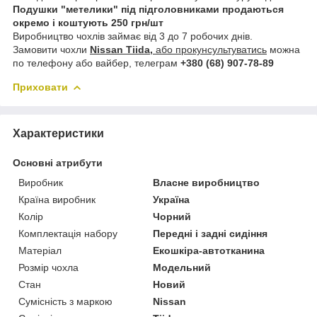
Подушки "метелики" під підголовниками продаються
окремо і коштують 250 грн/шт
Виробництво чохлів займає від 3 до 7 робочих днів.
Замовити чохли
Nissan Tiida,
або прокунсультуватись
можна
по телефону або вайбер, телеграм
+380 (68) 907-78-89
Приховати
Характеристики
Основні атрибути
Виробник
Власне виробництво
Країна виробник
Україна
Колір
Чорний
Комплектація набору
Передні і задні сидіння
Матеріал
Екошкіра-автотканина
Розмір чохла
Модельний
Стан
Новий
Сумісність з маркою
Nissan