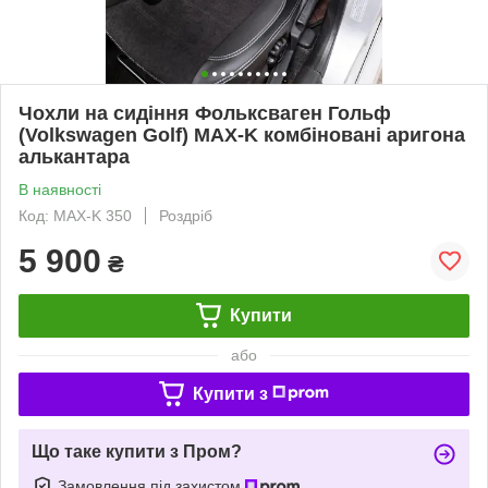
Чохли на сидіння Фольксваген Гольф
(Volkswagen Golf) MAX-K комбіновані аригона
алькантара
В наявності
Код: MAX-K 350
Роздріб
5 900
₴
Купити
або
Купити з
Що таке купити з Пром?
Замовлення під захистом