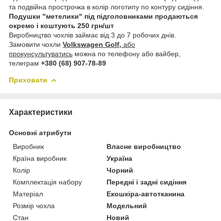
та подвійна прострочка в колір логотипу по контуру сидіння.
Подушки "метелики" під підголовниками продаються
окремо і коштують 250 грн/шт
Виробництво чохлів займає від 3 до 7 робочих днів.
Замовити чохли
Volkswagen Golf,
або
прокунсультуватись
можна по телефону або вайбер,
телеграм
+380 (68) 907-78-89
Приховати
Характеристики
Основні атрибути
Виробник
Власне виробництво
Країна виробник
Україна
Колір
Чорний
Комплектація набору
Передні і задні сидіння
Матеріал
Екошкіра-автотканина
Розмір чохла
Модельний
Стан
Новий