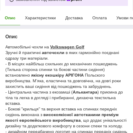
Опис
Характеристики
Доставка
Оплата
Умови п
Опис
Автомобільні чохли на
Volkswagen Golf
Зручні й практичні
авточохли
в яких гармонійно поєднані
одразу три матеріали.
- В місцях найбільш схильних до механічних пошкоджень
(Тильна сторона спинки та бокові частини сидіння)
встановлено
якісну екошкіру АРІГОНА
Польского
виробництва. Мʼяка, еластична та довговічна, на довгі роки
захистить ваші сидіння від пошкоджень та забруднень.
- Центральна частина з екозамші (
Алькантара
) приємна до
тіла та легка в догляді і прибиранні, дихаюча текстильна
вставка.
- Бокові "крильця" та верхня вставка на спинках передніх
сидіннь виконана з
високоякісної автотканини преміум
якості европейського виробництва
, що додає унікальності
дизайну та додаткового комфорту в сезони спеки та холоду.
- дизайном передбачено логотип на спинках передніх сидіннь