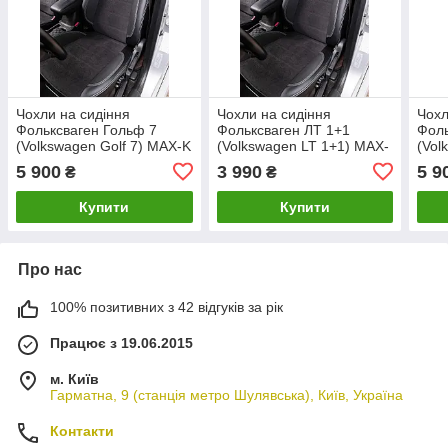
Чохли на сидіння
Чохли на сидіння
Чохл
Фольксваген Гольф 7
Фольксваген ЛТ 1+1
Фоль
(Volkswagen Golf 7) MAX-K
(Volkswagen LT 1+1) MAX-
(Vol
комбіновані аригона
K комбіновані аригона
комб
5 900
3 990
5 9
₴
₴
алькантара
алькантара
альк
Купити
Купити
Про нас
100% позитивних з 42 відгуків за рік
Працює з 19.06.2015
м. Київ
Гарматна, 9 (станція метро Шулявська), Київ, Україна
Контакти