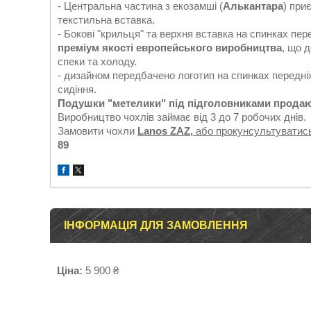
- Центральна частина з екозамші (
Алькантара
) при
текстильна вставка.
- Бокові "крильця" та верхня вставка на спинках пер
преміум якості европейського виробництва
, що 
спеки та холоду.
- дизайном передбачено логотип на спинках передніх
сидіння.
Подушки "метелики" під підголовниками продаю
Виробництво чохлів займає від 3 до 7 робочих днів.
Замовити чохли
Lanos ZAZ,
або прокунсультуватис
89
ІНФОРМАЦІЯ ДЛЯ ЗАМОВЛЕННЯ
Ціна:
5 900 ₴