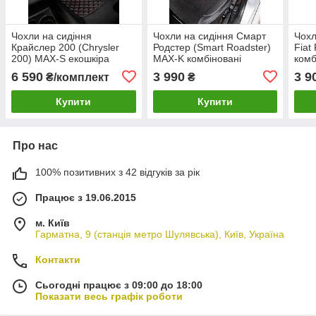
Чохли на сидіння
Чохли на сидіння Смарт
Чохл
Крайслер 200 (Chrysler
Родстер (Smart Roadster)
Fiat
200) MAX-S екошкіра
MAX-K комбіновані
комб
преміум арагона
аригона алькантара
альк
6 590
3 990
3 9
₴/комплект
₴
Купити
Купити
Про нас
100% позитивних з 42 відгуків за рік
Працює з 19.06.2015
м. Київ
Гарматна, 9 (станція метро Шулявська), Київ, Україна
Контакти
Сьогодні працює з 09:00 до 18:00
Показати весь графік роботи