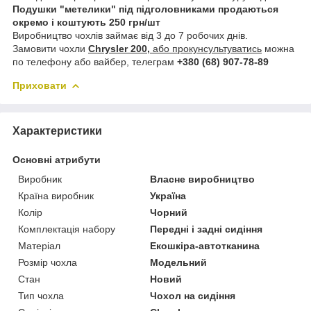
Подушки "метелики" під підголовниками продаються
окремо і коштують 250 грн/шт
Виробництво чохлів займає від 3 до 7 робочих днів.
Замовити чохли
Chrysler 200,
або прокунсультуватись
можна
по телефону або вайбер, телеграм
+380 (68) 907-78-89
Приховати
Характеристики
Основні атрибути
Виробник
Власне виробництво
Країна виробник
Україна
Колір
Чорний
Комплектація набору
Передні і задні сидіння
Матеріал
Екошкіра-автотканина
Розмір чохла
Модельний
Стан
Новий
Тип чохла
Чохол на сидіння