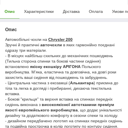
Опис
Характеристики
Доставка
Оплата
Умови п
Опис
Автомобільні чохли на
Chrysler 200
Зручні й практичні
авточохли
в яких гармонійно поєднані
одразу три матеріали.
- В місцях найбільш схильних до механічних пошкоджень
(Тильна сторона спинки та бокові частини сидіння)
встановлено
якісну екошкіру АРІГОНА
Польского
виробництва. Мʼяка, еластична та довговічна, на довгі роки
захистить ваші сидіння від пошкоджень та забруднень.
- Центральна частина з екозамші (
Алькантара
) приємна до
тіла та легка в догляді і прибиранні, дихаюча текстильна
вставка.
- Бокові "крильця" та верхня вставка на спинках передніх
сидіннь виконана з
високоякісної автотканини преміум
якості европейського виробництва
, що додає унікальності
дизайну та додаткового комфорту в сезони спеки та холоду.
- дизайном передбачено логотип на спинках передніх сидіннь
та подвійна прострочка в колір логотипу по контуру сидіння.