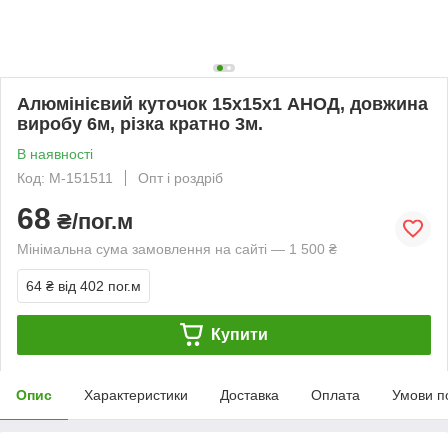
Алюмінієвий куточок 15х15х1 АНОД, довжина
виробу 6м, різка кратно 3м.
В наявності
Код: М-151511
Опт і роздріб
68
₴/пог.м
Мінімальна сума замовлення на сайті — 1 500 ₴
64 ₴
від 402 пог.м
Купити
Опис
Характеристики
Доставка
Оплата
Умови п