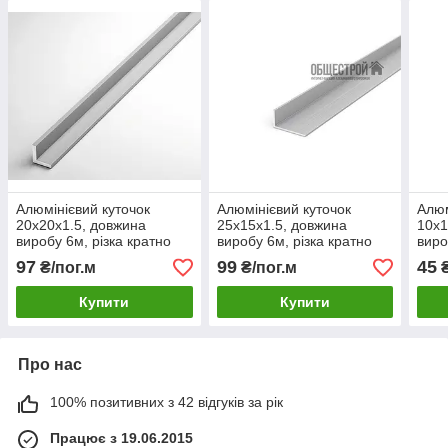
Алюмінієвий куточок
Алюмінієвий куточок
Алюм
20х20х1.5, довжина
25х15х1.5, довжина
10х1
виробу 6м, різка кратно
виробу 6м, різка кратно
виро
3м.
3м.
3м.
97
99
45
₴/пог.м
₴/пог.м
₴
Купити
Купити
Про нас
100% позитивних з 42 відгуків за рік
Працює з 19.06.2015