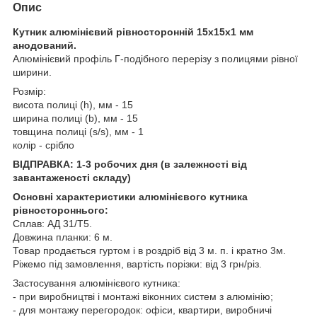
Опис
Кутник алюмінієвий рівносторонній 15х15х1 мм
анодований.
Алюмінієвий профіль Г-подібного перерізу з полицями рівної
ширини.
Розмір:
висота полиці (h), мм - 15
ширина полиці (b), мм - 15
товщина полиці (s/s), мм - 1
колір - срібло
ВІДПРАВКА: 1-3 робочих дня (в залежності від
завантаженості складу)
Основні характеристики алюмінієвого кутника
рівностороннього:
Сплав: АД 31/Т5.
Довжина планки: 6 м.
Товар продається гуртом і в роздріб від 3 м. п. і кратно 3м.
Ріжемо під замовлення, вартість порізки: від 3 грн/різ.
Застосування алюмінієвого кутника:
- при виробництві і монтажі віконних систем з алюмінію;
- для монтажу перегородок: офіси, квартири, виробничі