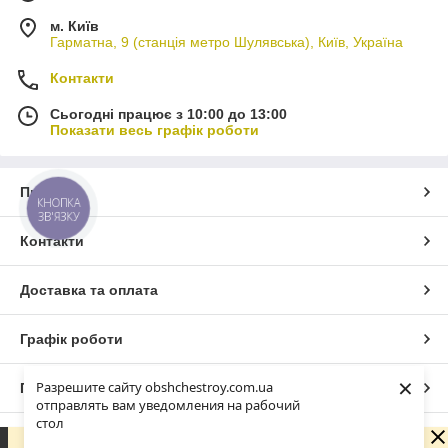
м. Київ
Гарматна, 9 (станція метро Шулявська), Київ, Україна
Контакти
Сьогодні працює з 10:00 до 13:00
Показати весь графік роботи
Про нас
КНОПКА
ЗВ'ЯЗКУ
Контакти
Доставка та оплата
Графік роботи
×
Разрешите сайту obshchestroy.com.ua
Повна версія сайту
отправлять вам уведомления на рабочий
стол
Сайт створено на маркетплейсі
Prom.ua
Вибачте. Зараз компанія не може швидко обробляти