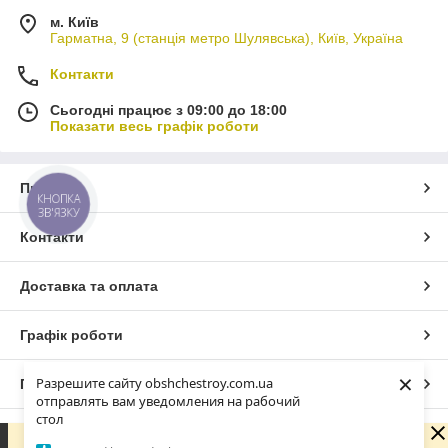
м. Київ
Гарматна, 9 (станція метро Шулявська), Київ, Україна
Контакти
Сьогодні працює з 09:00 до 18:00
Показати весь графік роботи
Про нас
КНОПКА
ЗВ'ЯЗКУ
Контакти
Доставка та оплата
Графік роботи
×
Разрешите сайту obshchestroy.com.ua
Повна версія сайту
отправлять вам уведомления на рабочий
стол
Сайт створено на маркетплейсі
Prom.ua
Вибачте. Зараз компанія не може швидко обробляти