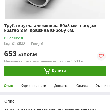
Труба кругла алюмінієва 50х3 мм, продаж
кратно 3 м, довжина виробу 6м.
В наявності
Код: 01-0532
Роздріб
653
₴/пог.м
Мінімальна сума замовлення на сайті — 1 500 ₴
Купити
Опис
Характеристики
Доставка
Оплата
Умови п
Опис
Труба кругла алюмінієва 50х3 мм, довжина виробу 6,