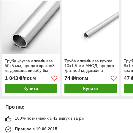
Труба кругла алюмінієва
Труба алюмінієва кругла
Труб
50х5 мм, продаж кратно3
10х1,5 мм АНОД, продаж
8х1
м, довжина виробу 6м
кратно3 м, довжина
крат
виробу 6м
виро
1 043
74
47
₴/пог.м
₴/пог.м
₴
Купити
Купити
Про нас
100% позитивних з 42 відгуків за рік
Працює з 19.06.2015