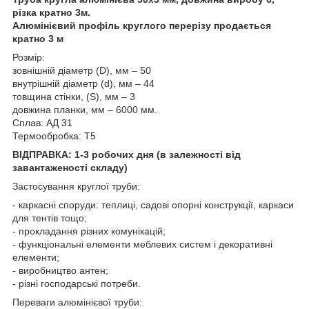
різка кратно 3м.
Алюмінієвий профіль круглого перерізу продається
кратно 3 м
Розмір:
зовнішній діаметр (D), мм – 50
внутрішній діаметр (d), мм – 44
товщина стінки, (S), мм – 3
довжина планки, мм – 6000 мм.
Сплав: АД 31
Термообробка: Т5
ВІДПРАВКА: 1-3 робочих дня (в залежності від
завантаженості складу)
Застосування круглої труби:
- каркасні споруди: теплиці, садові опорні конструкції, каркаси
для тентів тощо;
- прокладання різних комунікацій;
- функціональні елементи меблевих систем і декоративні
елементи;
- виробництво антен;
- різні господарські потреби.
Переваги алюмінієвої труби: