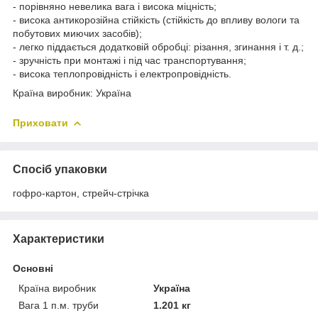
- порівняно невелика вага і висока міцність;
- висока антикорозійна стійкість (стійкість до впливу вологи та
побутових миючих засобів);
- легко піддається додатковій обробці: різання, згинання і т. д.;
- зручність при монтажі і під час транспортування;
- висока теплопровідність і електропровідність.
Країна виробник: Україна
Приховати
Спосіб упаковки
гофро-картон, стрейч-стрічка
Характеристики
Основні
Країна виробник
Україна
Вага 1 п.м. труби
1.201 кг