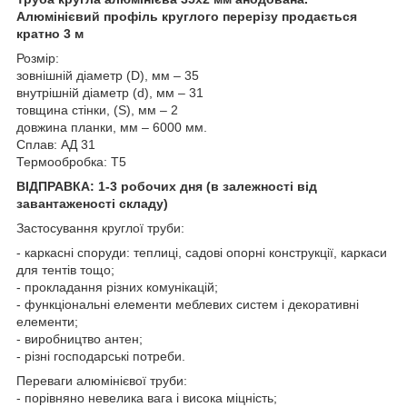
Алюмінієвий профіль круглого перерізу продається
кратно 3 м
Розмір:
зовнішній діаметр (D), мм – 35
внутрішній діаметр (d), мм – 31
товщина стінки, (S), мм – 2
довжина планки, мм – 6000 мм.
Сплав: АД 31
Термообробка: Т5
ВІДПРАВКА: 1-3 робочих дня (в залежності від
завантаженості складу)
Застосування круглої труби:
- каркасні споруди: теплиці, садові опорні конструкції, каркаси
для тентів тощо;
- прокладання різних комунікацій;
- функціональні елементи меблевих систем і декоративні
елементи;
- виробництво антен;
- різні господарські потреби.
Переваги алюмінієвої труби:
- порівняно невелика вага і висока міцність;