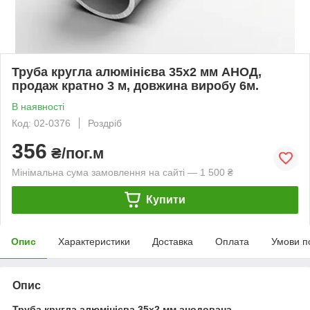
Труба кругла алюмінієва 35х2 мм АНОД,
продаж кратно 3 м, довжина виробу 6м.
В наявності
Код: 02-0376
Роздріб
356
₴/пог.м
Мінімальна сума замовлення на сайті — 1 500 ₴
Купити
Опис
Характеристики
Доставка
Оплата
Умови п
Опис
Труба кругла алюмінієва 35х2 мм анодована.