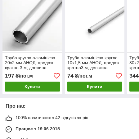
Труба кругла алюмінієва
Труба алюмінієва кругла
Труб
20х2 мм АНОД, продаж
10х1,5 мм АНОД, продаж
30х
кратно 3 м, довжина
кратно3 м, довжина
крат
виробу 6м.
виробу 6м
виро
197
74
344
₴/пог.м
₴/пог.м
Купити
Купити
Про нас
100% позитивних з 42 відгуків за рік
Працює з 19.06.2015