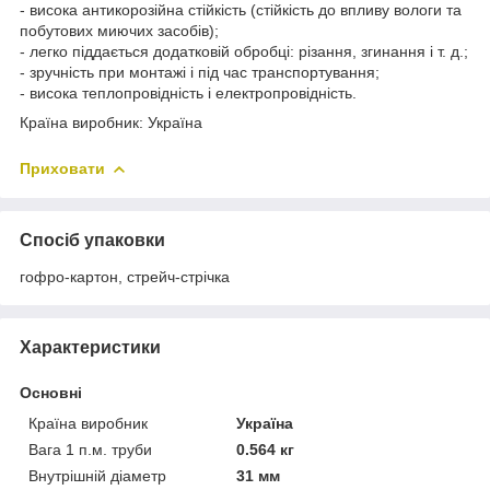
- висока антикорозійна стійкість (стійкість до впливу вологи та
побутових миючих засобів);
- легко піддається додатковій обробці: різання, згинання і т. д.;
- зручність при монтажі і під час транспортування;
- висока теплопровідність і електропровідність.
Країна виробник: Україна
Приховати
Спосіб упаковки
гофро-картон, стрейч-стрічка
Характеристики
Основні
Країна виробник
Україна
Вага 1 п.м. труби
0.564 кг
Внутрішній діаметр
31 мм