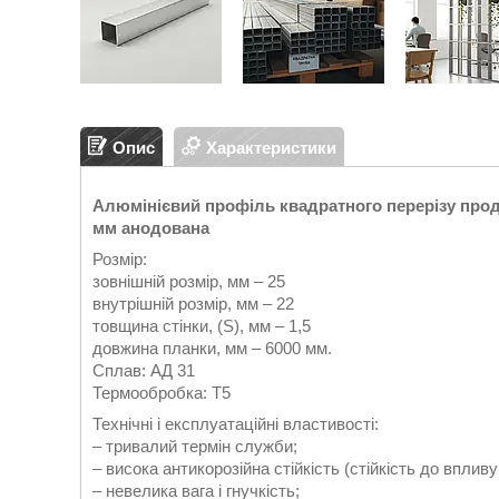
Опис
Характеристики
Алюмінієвий профіль квадратного перерізу прода
мм анодована
Розмір:
зовнішній розмір, мм – 25
внутрішній розмір, мм – 22
товщина стінки, (S), мм – 1,5
довжина планки, мм – 6000 мм.
Сплав: АД 31
Термообробка: Т5
Технічні і експлуатаційні властивості:
– тривалий термін служби;
– висока антикорозійна стійкість (стійкість до вплив
– невелика вага і гнучкість;