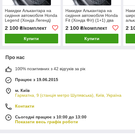
Накидки Алькантара на
Накидки Алькантара на
Наки
сидіння автомобіля Honda
сидіння автомобіля Honda
широ
Legend (Хонда Легенд)
Fit (Хонда Фіт) (1+1) два
альк
(1+1) два сидіння
сидіння переднього ряду
2 100
2 100
2 1
₴/комплект
₴/комплект
переднього ряду
Купити
Купити
Про нас
100% позитивних з 42 відгуків за рік
Працює з 19.06.2015
м. Київ
Гарматна, 9 (станція метро Шулявська), Київ, Україна
Контакти
Сьогодні працює з 10:00 до 13:00
Показати весь графік роботи