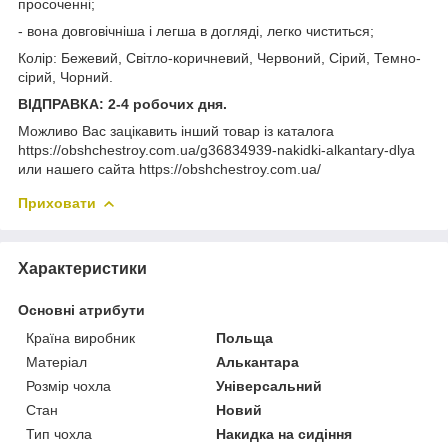
просоченні;
- вона довговічніша і легша в догляді, легко чиститься;
Колір: Бежевий, Світло-коричневий, Червоний, Сірий, Темно-
сірий, Чорний.
ВІДПРАВКА: 2-4 робочих дня.
Можливо Вас зацікавить інший товар із каталога
https://obshchestroy.com.ua/g36834939-nakidki-alkantary-dlya
или нашего сайта https://obshchestroy.com.ua/
Приховати
Характеристики
Основні атрибути
Країна виробник
Польща
Матеріал
Алькантара
Розмір чохла
Універсальний
Стан
Новий
Тип чохла
Накидка на сидіння