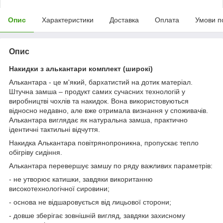
Опис
Характеристики
Доставка
Оплата
Умови п
Опис
Накидки з алькантари комплект (широкі)
Алькантара - це м'який, бархатистий на дотик матеріал.
Штучна замша – продукт самих сучасних технологій у
виробництві чохлів та накидок. Вона використовуються
відносно недавно, але вже отримала визнання у споживачів.
Алькантара виглядає як натуральна замша, практично
ідентичні тактильні відчуття.
Накидка Алькантара повітрянопроникна, пропускає тепло
обігріву сидіння.
Алькантара перевершує замшу по ряду важливих параметрів:
- не утворює катишки, завдяки викоританню
високотехнологічної сировини;
- основа не відшаровується від лицьової сторони;
- довше зберігає зовнішній вигляд, завдяки захисному