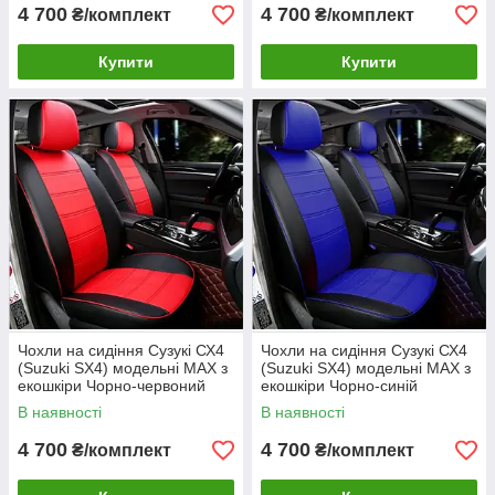
4 700
4 700
₴/комплект
₴/комплект
Купити
Купити
Чохли на сидіння Сузукі СХ4
Чохли на сидіння Сузукі СХ4
(Suzuki SX4) модельні MAX з
(Suzuki SX4) модельні MAX з
екошкіри Чорно-червоний
екошкіри Чорно-синій
В наявності
В наявності
4 700
4 700
₴/комплект
₴/комплект