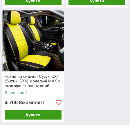
Купити
Купити
Чохли на сидіння Сузукі СХ4
(Suzuki SX4) модельні MAX з
екошкіри Чорно-жовтий
В наявності
4 700
₴/комплект
Купити