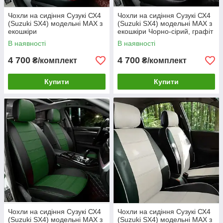
Чохли на сидіння Сузукі СХ4
Чохли на сидіння Сузукі СХ4
(Suzuki SX4) модельні MAX з
(Suzuki SX4) модельні MAX з
екошкіри
екошкіри Чорно-сірий, графіт
В наявності
В наявності
4 700
4 700
₴/комплект
₴/комплект
Купити
Купити
Чохли на сидіння Сузукі СХ4
Чохли на сидіння Сузукі СХ4
(Suzuki SX4) модельні MAX з
(Suzuki SX4) модельні MAX з