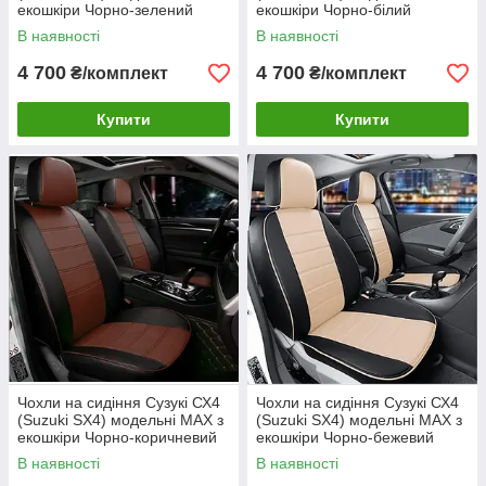
екошкіри Чорно-зелений
екошкіри Чорно-білий
В наявності
В наявності
4 700
4 700
₴/комплект
₴/комплект
Купити
Купити
Чохли на сидіння Сузукі СХ4
Чохли на сидіння Сузукі СХ4
(Suzuki SX4) модельні MAX з
(Suzuki SX4) модельні MAX з
екошкіри Чорно-коричневий
екошкіри Чорно-бежевий
В наявності
В наявності