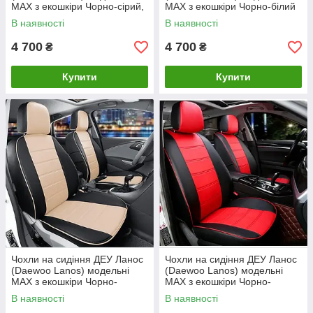
MAX з екошкіри Чорно-сірий,
MAX з екошкіри Чорно-білий
графіт
В наявності
В наявності
4 700
4 700
₴
₴
Купити
Купити
Чохли на сидіння ДЕУ Ланос
Чохли на сидіння ДЕУ Ланос
(Daewoo Lanos) модельні
(Daewoo Lanos) модельні
MAX з екошкіри Чорно-
MAX з екошкіри Чорно-
бежевий
червоний
В наявності
В наявності