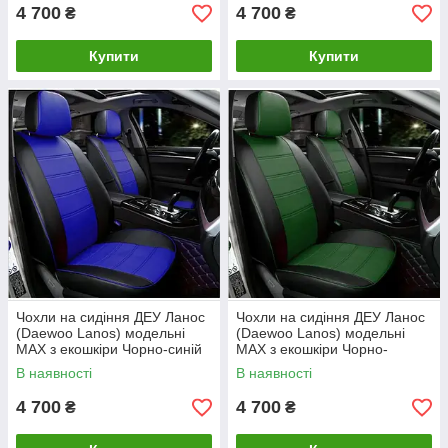
4 700
4 700
₴
₴
Купити
Купити
Чохли на сидіння ДЕУ Ланос
Чохли на сидіння ДЕУ Ланос
(Daewoo Lanos) модельні
(Daewoo Lanos) модельні
MAX з екошкіри Чорно-синій
MAX з екошкіри Чорно-
зелений
В наявності
В наявності
4 700
4 700
₴
₴