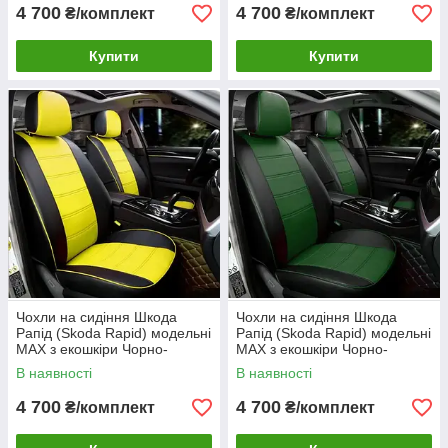
4 700
4 700
₴/комплект
₴/комплект
Купити
Купити
Чохли на сидіння Шкода
Чохли на сидіння Шкода
Рапід (Skoda Rapid) модельні
Рапід (Skoda Rapid) модельні
MAX з екошкіри Чорно-
MAX з екошкіри Чорно-
жовтий
зелений
В наявності
В наявності
4 700
4 700
₴/комплект
₴/комплект