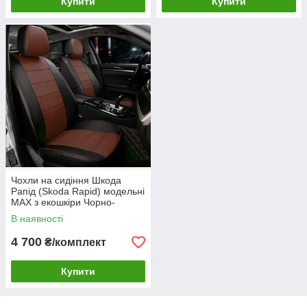
Купити
Купити
Чохли на сидіння Шкода
Рапід (Skoda Rapid) модельні
MAX з екошкіри Чорно-
коричневий
В наявності
4 700
₴/комплект
Купити